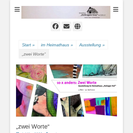
Heimat-, Kultur- und Wanderverein
Heimathaus
Hollager Hof v.
1656 e.V.
Facebook
E-
Website
Mail
Start
»
im Heimathaus
»
Ausstellung
»
„zwei Worte“
„zwei Worte“