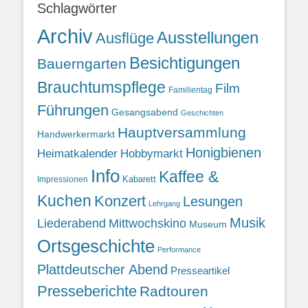
Schlagwörter
Archiv
Ausstellungen
Ausflüge
Besichtigungen
Bauerngarten
Brauchtumspflege
Film
Familientag
Führungen
Gesangsabend
Geschichten
Hauptversammlung
Handwerkermarkt
Honigbienen
Heimatkalender
Hobbymarkt
Info
Kaffee &
Kabarett
Impressionen
Kuchen
Konzert
Lesungen
Lehrgang
Musik
Liederabend
Mittwochskino
Museum
Ortsgeschichte
Performance
Plattdeutscher Abend
Presseartikel
Presseberichte
Radtouren