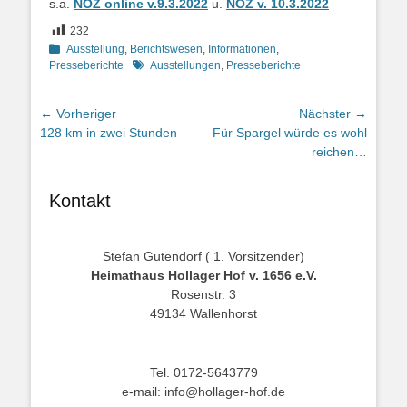
s.a.
NOZ online v.9.3.2022
u.
NOZ v. 10.3.2022
232
Kategorien
Ausstellung
,
Berichtswesen
,
Informationen
,
Schlagworte
Presseberichte
Ausstellungen
,
Presseberichte
Beitragsnavigation
← Vorheriger
Nächster →
Vorheriger
Nächster
128 km in zwei Stunden
Für Spargel würde es wohl
Beitrag:
Beitrag:
reichen…
Kontakt
Stefan Gutendorf ( 1. Vorsitzender)
Heimathaus Hollager Hof v. 1656 e.V.
Rosenstr. 3
49134 Wallenhorst
Tel. 0172-5643779
e-mail: info@hollager-hof.de