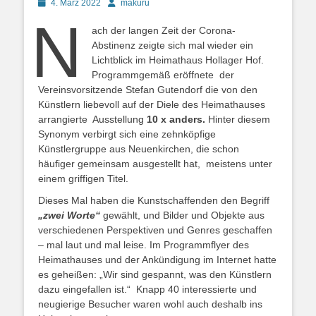
Posted
Autor
4. März 2022
makuru
on
N
ach der langen Zeit der Corona-
Abstinenz zeigte sich mal wieder ein
Lichtblick im Heimathaus Hollager Hof.
Programmgemäß eröffnete der
Vereinsvorsitzende Stefan Gutendorf die von den
Künstlern liebevoll auf der Diele des Heimathauses
arrangierte Ausstellung
10 x anders.
Hinter diesem
Synonym verbirgt sich eine zehnköpfige
Künstlergruppe aus Neuenkirchen, die schon
häufiger gemeinsam ausgestellt hat, meistens unter
einem griffigen Titel.
Dieses Mal haben die Kunstschaffenden den Begriff
„zwei Worte“
gewählt, und Bilder und Objekte aus
verschiedenen Perspektiven und Genres geschaffen
– mal laut und mal leise. Im Programmflyer des
Heimathauses und der Ankündigung im Internet hatte
es geheißen: „Wir sind gespannt, was den Künstlern
dazu eingefallen ist.“ Knapp 40 interessierte und
neugierige Besucher waren wohl auch deshalb ins