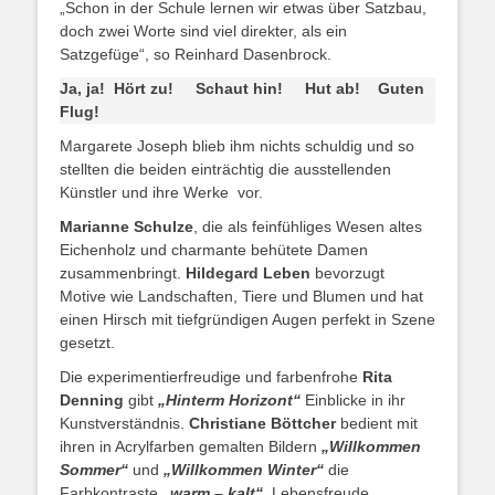
„Schon in der Schule lernen wir etwas über Satzbau,
doch zwei Worte sind viel direkter, als ein
Satzgefüge“, so Reinhard Dasenbrock.
Ja, ja! Hört zu! Schaut hin! Hut ab! Guten
Flug!
Margarete Joseph blieb ihm nichts schuldig und so
stellten die beiden einträchtig die ausstellenden
Künstler und ihre Werke vor.
Marianne Schulze
, die als feinfühliges Wesen altes
Eichenholz und charmante behütete Damen
zusammenbringt.
Hildegard Leben
bevorzugt
Motive wie Landschaften, Tiere und Blumen und hat
einen Hirsch mit tiefgründigen Augen perfekt in Szene
gesetzt.
Die experimentierfreudige und farbenfrohe
Rita
Denning
gibt
„Hinterm Horizont“
Einblicke in ihr
Kunstverständnis.
Christiane Böttcher
bedient mit
ihren in Acrylfarben gemalten Bildern
„Willkommen
Sommer“
und
„Willkommen Winter“
die
Farbkontraste
„warm – kalt“
. Lebensfreude