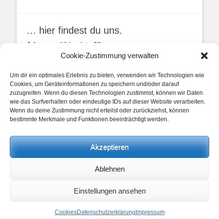
… hier findest du uns.
Adresse:
Uhlandstr. 20
49134 Wallenhorst
Cookie-Zustimmung verwalten
Anfahrtbeschreibung
Um dir ein optimales Erlebnis zu bieten, verwenden wir Technologien wie
Cookies, um Geräteinformationen zu speichern und/oder darauf
zuzugreifen. Wenn du diesen Technologien zustimmst, können wir Daten
wie das Surfverhalten oder eindeutige IDs auf dieser Website verarbeiten.
Wenn du deine Zustimmung nicht erteilst oder zurückziehst, können
bestimmte Merkmale und Funktionen beeinträchtigt werden.
unsere Posts
Akzeptieren
Beitragskategorien
Ablehnen
Beitragskategorien
Einstellungen ansehen
Copyright © 2026
Heimathaus Hollager Hof v. 1656 e.V.
. Alle Rechte
vorbehalten.
Datenschutzerklärung
Cookies
Datenschutzerklärung
Impressum
Catch Base von
Catch Themes