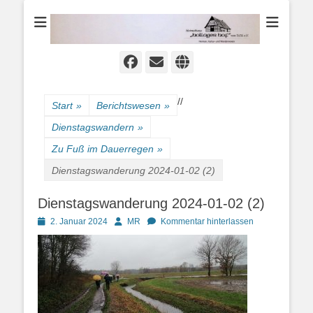
Heimat-, Kultur- und Wanderverein
Heimathaus
Hollager Hof v.
1656 e.V.
Facebook
E-
Website
Mail
/
/
Start
»
Berichtswesen
»
Dienstagswandern
»
Zu Fuß im Dauerregen
»
Dienstagswanderung 2024-01-02 (2)
Dienstagswanderung 2024-01-02 (2)
Posted
Autor
2. Januar 2024
MR
Kommentar hinterlassen
on