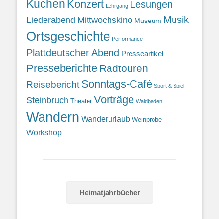
Kuchen
Konzert
Lesungen
Lehrgang
Musik
Liederabend
Mittwochskino
Museum
Ortsgeschichte
Performance
Plattdeutscher Abend
Presseartikel
Presseberichte
Radtouren
Sonntags-Café
Reisebericht
Sport & Spiel
Vorträge
Steinbruch
Theater
Waldbaden
Wandern
Wanderurlaub
Weinprobe
Workshop
Heimatjahrbücher