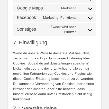
Consent
cerber-
to
Google Maps
Marketing
security-
Consent
service
&-
to
wordpress
Facebook
Marketing, Funktional
anti-
Consent
service
spam
to
google-
Zweck wird noch
Sonstiges
service
maps
Consent
ermittelt
facebook
to
7. Einwilligung
service
sonstiges
Wenn du unsere Website das erste Mal besuchst,
zeigen wir dir ein Pop-Up mit einer Erklärung über
Cookies. Sobald du auf „Einstellungen speichern“
klickst, gibst du uns deine Einwilligung alle von dir
gewählten Kategorien von Cookies und Plugins wie in
dieser Cookie-Erklärung beschrieben zu verwenden.
Du kannst die Verwendung von Cookies über deinen
Browser deaktivieren, aber bitte beachte, dass
unsere Website dann unter Umständen nicht richtig
funktioniert.
7.1 Verwalte deine