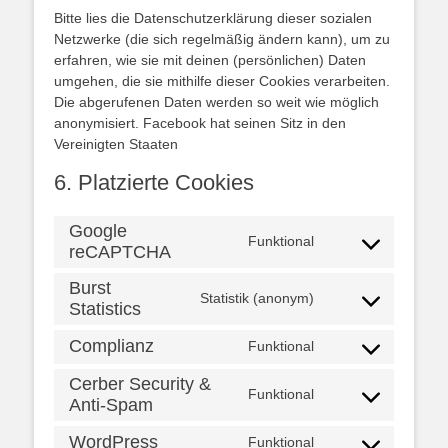
Bitte lies die Datenschutzerklärung dieser sozialen
Netzwerke (die sich regelmäßig ändern kann), um zu
erfahren, wie sie mit deinen (persönlichen) Daten
umgehen, die sie mithilfe dieser Cookies verarbeiten.
Die abgerufenen Daten werden so weit wie möglich
anonymisiert. Facebook hat seinen Sitz in den
Vereinigten Staaten
6. Platzierte Cookies
Google
Funktional
reCAPTCHA
Consent
to
Burst
service
Statistik (anonym)
Statistics
Consent
google-
to
recaptcha
Complianz
Funktional
service
Consent
burst-
to
Cerber Security &
statistics
Funktional
service
Anti-Spam
Consent
complianz
to
WordPress
Funktional
service