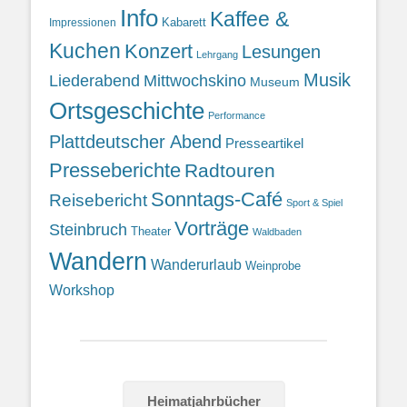
Info
Kaffee &
Kabarett
Impressionen
Kuchen
Konzert
Lesungen
Lehrgang
Musik
Liederabend
Mittwochskino
Museum
Ortsgeschichte
Performance
Plattdeutscher Abend
Presseartikel
Presseberichte
Radtouren
Sonntags-Café
Reisebericht
Sport & Spiel
Vorträge
Steinbruch
Theater
Waldbaden
Wandern
Wanderurlaub
Weinprobe
Workshop
Heimatjahrbücher