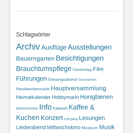
Schlagwörter
Archiv
Ausstellungen
Ausflüge
Besichtigungen
Bauerngarten
Brauchtumspflege
Film
Familientag
Führungen
Gesangsabend
Geschichten
Hauptversammlung
Handwerkermarkt
Honigbienen
Heimatkalender
Hobbymarkt
Info
Kaffee &
Kabarett
Impressionen
Kuchen
Konzert
Lesungen
Lehrgang
Musik
Liederabend
Mittwochskino
Museum