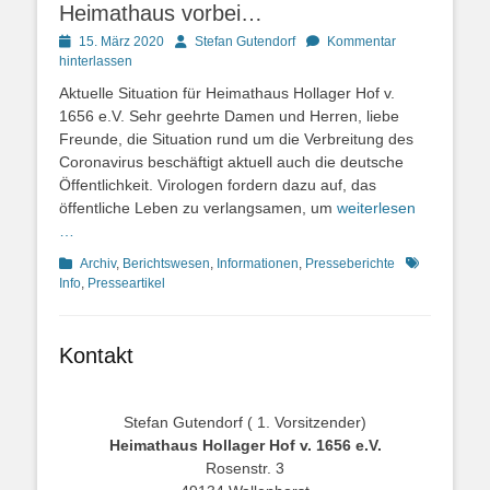
Heimathaus vorbei…
Posted
Autor
15. März 2020
Stefan Gutendorf
Kommentar
on
hinterlassen
Aktuelle Situation für Heimathaus Hollager Hof v.
1656 e.V. Sehr geehrte Damen und Herren, liebe
Freunde, die Situation rund um die Verbreitung des
Coronavirus beschäftigt aktuell auch die deutsche
Öffentlichkeit. Virologen fordern dazu auf, das
öffentliche Leben zu verlangsamen, um
weiterlesen
…
Kategorien
Schlagworte
Archiv
,
Berichtswesen
,
Informationen
,
Presseberichte
Info
,
Presseartikel
Kontakt
Stefan Gutendorf ( 1. Vorsitzender)
Heimathaus Hollager Hof v. 1656 e.V.
Rosenstr. 3