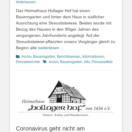
on
hinterlassen
Das Heimathaus Hollager Hof hat einen
Bauerngarten und hinter dem Haus in südlicher
Ausrichtung eine Streuobstwiese. Beides wurde mit
Bezug des Hauses in den 90iger Jahren des
vergangenen Jahrhunderts angelegt. Auf der
Streuobstwiese pflanzten unsere Vorgänger gleich zu
Beginn alte
weiterlesen …
Kategorien
Archiv
,
Bauerngarten
,
Berichtswesen
,
Informationen
,
Schlagworte
Presseberichte
Archiv
,
Bauerngarten
,
Info
,
Presseartikel
Coronavirus geht nicht am