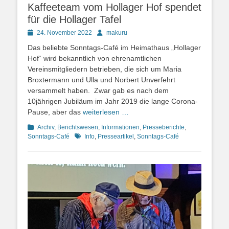
Kaffeeteam vom Hollager Hof spendet
für die Hollager Tafel
Posted
Autor
24. November 2022
makuru
on
Das beliebte Sonntags-Café im Heimathaus „Hollager
Hof“ wird bekanntlich von ehrenamtlichen
Vereinsmitgliedern betrieben, die sich um Maria
Broxtermann und Ulla und Norbert Unverfehrt
versammelt haben. Zwar gab es nach dem
10jährigen Jubiläum im Jahr 2019 die lange Corona-
Pause, aber das
weiterlesen …
Kategorien
Archiv
,
Berichtswesen
,
Informationen
,
Presseberichte
,
Schlagworte
Sonntags-Café
Info
,
Presseartikel
,
Sonntags-Café