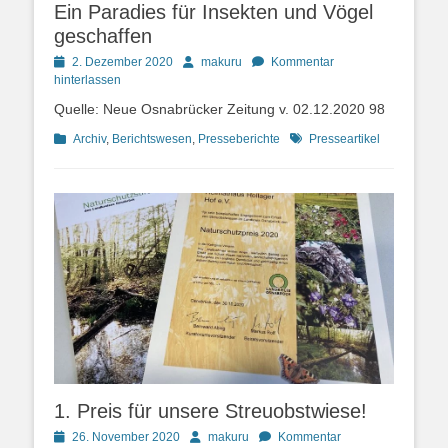
Ein Paradies für Insekten und Vögel
geschaffen
Posted
Autor
2. Dezember 2020
makuru
Kommentar
on
hinterlassen
Quelle: Neue Osnabrücker Zeitung v. 02.12.2020 98
Kategorien
Schlagworte
Archiv
,
Berichtswesen
,
Presseberichte
Presseartikel
1. Preis für unsere Streuobstwiese!
Posted
Autor
26. November 2020
makuru
Kommentar