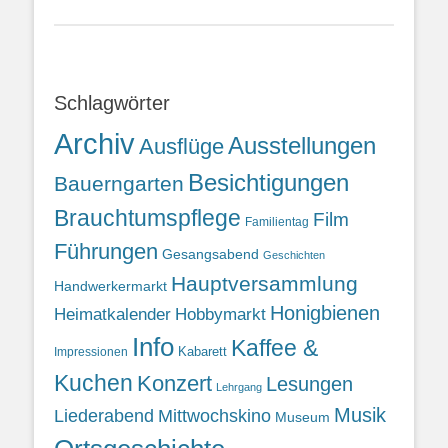
Schlagwörter
Archiv
Ausstellungen
Ausflüge
Besichtigungen
Bauerngarten
Brauchtumspflege
Film
Familientag
Führungen
Gesangsabend
Geschichten
Hauptversammlung
Handwerkermarkt
Honigbienen
Heimatkalender
Hobbymarkt
Info
Kaffee &
Kabarett
Impressionen
Kuchen
Konzert
Lesungen
Lehrgang
Musik
Liederabend
Mittwochskino
Museum