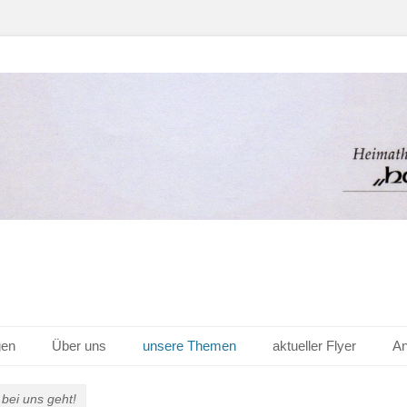
er Hof v. 1656 e.V.
gen
Über uns
unsere Themen
aktueller Flyer
An
 bei uns geht!