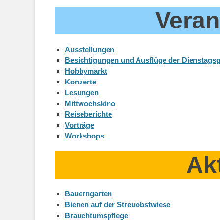
Veran
Ausstellungen
Besichtigungen
und Ausflüge der Dienstags
Hobbymarkt
Konzerte
Lesungen
Mittwochskino
Reiseberichte
Vorträge
Workshops
Akt
Bauerngarten
Bienen auf der Streuobstwiese
Brauchtumspflege