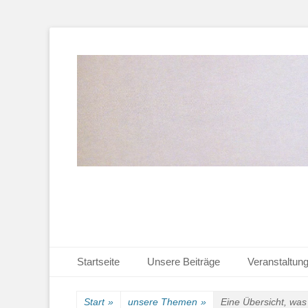
Heimat-, Kultur- und Wanderverein
Heimathaus Hollag
Primäres Menü
Zum
Startseite
Unsere Beiträge
Veranstaltun
Inhalt
Sekundäres Menü
Zum
springen
Inhalt
Start
»
unsere Themen
»
Eine Übersicht, was