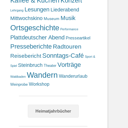
Kaffee & Kuchen
Konzert
Lesungen
Liederabend
Lehrgang
Musik
Mittwochskino
Museum
Ortsgeschichte
Performance
Plattdeutscher Abend
Presseartikel
Presseberichte
Radtouren
Sonntags-Café
Reisebericht
Sport &
Vorträge
Steinbruch
Theater
Spiel
Wandern
Wanderurlaub
Waldbaden
Workshop
Weinprobe
Heimatjahrbücher