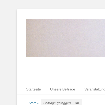
Heimat-, Kultur- und Wanderverein
Heimathaus Hollag
Primäres Menü
Zum
Startseite
Unsere Beiträge
Veranstaltun
Inhalt
Sekundäres Menü
Zum
springen
Inhalt
Start
»
Beiträge getagged
Film