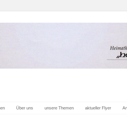
er Hof v. 1656 e.V.
gen
Über uns
unsere Themen
aktueller Flyer
An