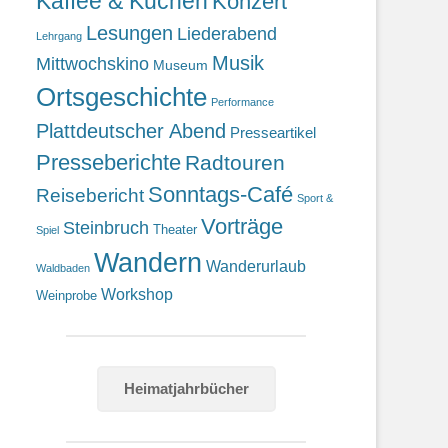
Kaffee & Kuchen
Konzert
Lesungen
Liederabend
Lehrgang
Musik
Mittwochskino
Museum
Ortsgeschichte
Performance
Plattdeutscher Abend
Presseartikel
Presseberichte
Radtouren
Sonntags-Café
Reisebericht
Sport &
Vorträge
Steinbruch
Theater
Spiel
Wandern
Wanderurlaub
Waldbaden
Workshop
Weinprobe
Heimatjahrbücher