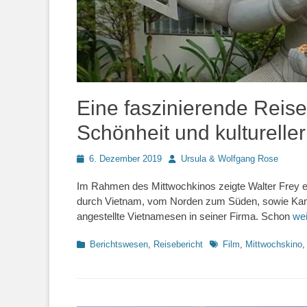
Eine faszinierende Reise 
Schönheit und kultureller 
Posted
Autor
6. Dezember 2019
Ursula & Wolfgang Rose
on
Im Rahmen des Mittwochkinos zeigte Walter Frey ei
durch Vietnam, vom Norden zum Süden, sowie Kamb
angestellte Vietnamesen in seiner Firma. Schon
we
Kategorien
Schlagworte
Berichtswesen
,
Reisebericht
Film
,
Mittwochskino