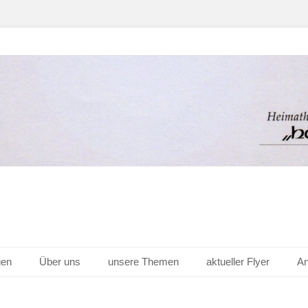
er Hof v. 1656 e.V.
gen
Über uns
unsere Themen
aktueller Flyer
An