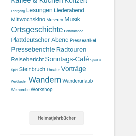
Kaffee & Kuchen
Konzert
Lesungen
Liederabend
Lehrgang
Musik
Mittwochskino
Museum
Ortsgeschichte
Performance
Plattdeutscher Abend
Presseartikel
Presseberichte
Radtouren
Sonntags-Café
Reisebericht
Sport &
Vorträge
Steinbruch
Theater
Spiel
Wandern
Wanderurlaub
Waldbaden
Workshop
Weinprobe
Heimatjahrbücher