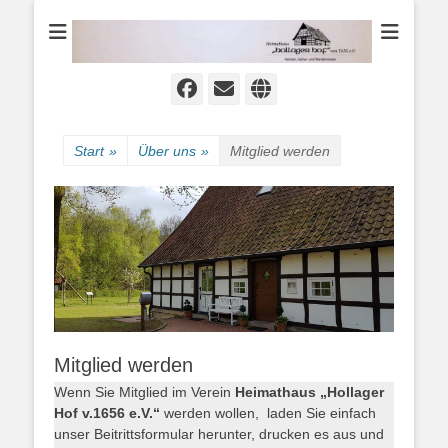
Heimat-, Kultur- und Wanderverein
Heimathaus
Hollager Hof v.
1656 e.V.
Facebook
E-
Website
Mail
Start
»
Über uns
»
Mitglied werden
Mitglied werden
Wenn Sie Mitglied im Verein
Heimathaus „Hollager
Hof v.1656 e.V.“
werden wollen, laden Sie einfach
unser Beitrittsformular herunter, drucken es aus und