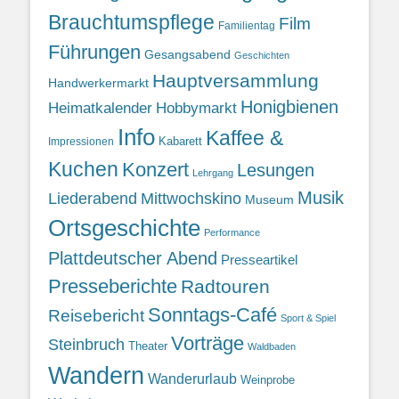
Brauchtumspflege
Film
Familientag
Führungen
Gesangsabend
Geschichten
Hauptversammlung
Handwerkermarkt
Honigbienen
Heimatkalender
Hobbymarkt
Info
Kaffee &
Kabarett
Impressionen
Kuchen
Konzert
Lesungen
Lehrgang
Musik
Liederabend
Mittwochskino
Museum
Ortsgeschichte
Performance
Plattdeutscher Abend
Presseartikel
Presseberichte
Radtouren
Sonntags-Café
Reisebericht
Sport & Spiel
Vorträge
Steinbruch
Theater
Waldbaden
Wandern
Wanderurlaub
Weinprobe