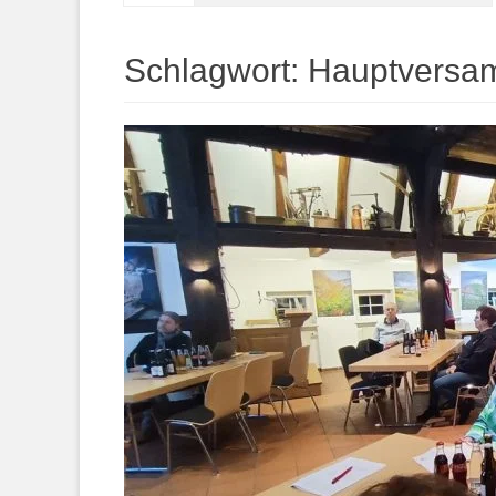
springen
Schlagwort:
Hauptversa