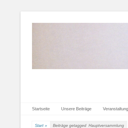
Heimat-, Kultur- und Wanderverein
Heimathaus Hollag
Primäres Menü
Zum
Startseite
Unsere Beiträge
Veranstaltun
Inhalt
Sekundäres Menü
Zum
springen
Inhalt
Start
»
Beiträge getagged
Hauptversammlung