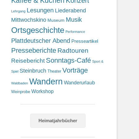
Kaffee & Kuchen
Konzert
Lesungen
Liederabend
Lehrgang
Musik
Mittwochskino
Museum
Ortsgeschichte
Performance
Plattdeutscher Abend
Presseartikel
Presseberichte
Radtouren
Sonntags-Café
Reisebericht
Sport &
Vorträge
Steinbruch
Theater
Spiel
Wandern
Wanderurlaub
Waldbaden
Workshop
Weinprobe
Heimatjahrbücher