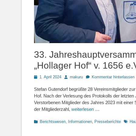
33. Jahreshauptversamm
„Hollager Hof“ v. 1656 e.
Posted
Autor
1. April 2024
makuru
Kommentar hinterlassen
on
Stefan Gutendorf begrüßte 28 Vereinsmitglieder z
Hof. Nach der Verlesung des Protokolls der letzt
Verstorbenen Mitglieder des Jahres 2023 mit einer
der Mitgliederzahl,
weiterlesen …
Kategorien
Schlag
Berichtswesen
,
Informationen
,
Presseberichte
Hau