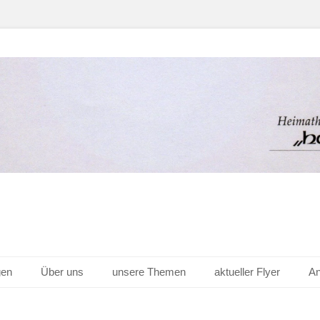
er Hof v. 1656 e.V.
gen
Über uns
unsere Themen
aktueller Flyer
An