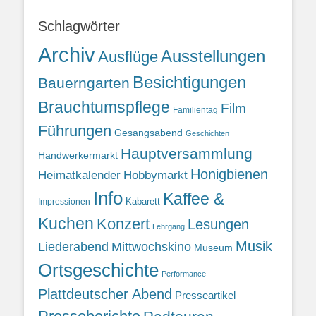
Schlagwörter
Archiv
Ausstellungen
Ausflüge
Besichtigungen
Bauerngarten
Brauchtumspflege
Film
Familientag
Führungen
Gesangsabend
Geschichten
Hauptversammlung
Handwerkermarkt
Honigbienen
Heimatkalender
Hobbymarkt
Info
Kaffee &
Kabarett
Impressionen
Kuchen
Konzert
Lesungen
Lehrgang
Musik
Liederabend
Mittwochskino
Museum
Ortsgeschichte
Performance
Plattdeutscher Abend
Presseartikel