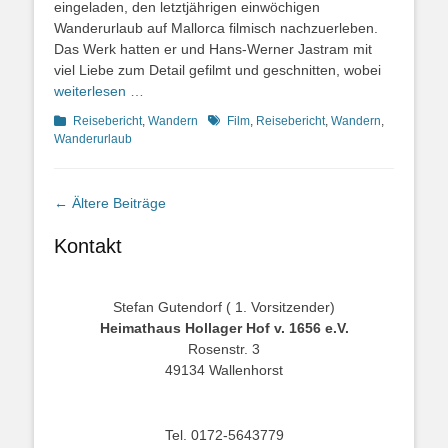
eingeladen, den letztjährigen einwöchigen
Wanderurlaub auf Mallorca filmisch nachzuerleben.
Das Werk hatten er und Hans-Werner Jastram mit
viel Liebe zum Detail gefilmt und geschnitten, wobei
weiterlesen …
Kategorien
Schlagworte
Reisebericht
,
Wandern
Film
,
Reisebericht
,
Wandern
,
Wanderurlaub
Beitragsnavigation
←
Ältere Beiträge
Kontakt
Stefan Gutendorf ( 1. Vorsitzender)
Heimathaus Hollager Hof v. 1656 e.V.
Rosenstr. 3
49134 Wallenhorst
Tel. 0172-5643779