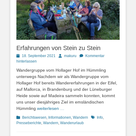
Erfahrungen von Stein zu Stein
Posted
Autor
18. September 2021
makuru
Kommentar
on
hinterlassen
Wandergruppe vom Hollager Hof im Hümmling
unterwegs Nachdem wir als Wandergruppe vom
Hollager Hof bereits Wandererfahrungen in der Eifel,
auf Mallorca, in Brandenburg und der Lüneburger
Heide sowie auf Madeira sammeln konnten, kommt
uns unser diesjähriges Ziel im emsländischen
Hümmling
weiterlesen …
Kategorien
Schlagworte
Berichtswesen
,
Informationen
,
Wandern
Info
,
Presseberichte
,
Wandern
,
Wanderurlaub