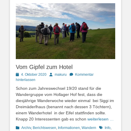
Vom Gipfel zum Hotel
Posted
Autor
4. Oktober 2020
makuru
Kommentar
on
hinterlassen
Schon zum Jahreswechsel 19/20 stand für die
Wandergruppe vom Hollager Hof fest, dass die
diesjährige Wanderwoche wieder einmal bei Siggi im
Dreimäderlhaus (benannt nach dessen 3 Töchtern),
einem Wanderhotel in der Eifel stattfinden sollte.
Knapp 20 Interessenten gab es schon
weiterlesen …
Kategorien
Schlagworte
Archiv
,
Berichtswesen
,
Informationen
,
Wandern
Info
,