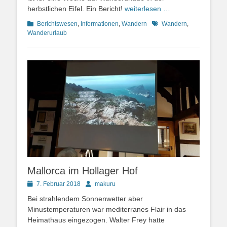
herbstlichen Eifel. Ein Bericht!
weiterlesen …
Kategorien
Schlagworte
Berichtswesen
,
Informationen
,
Wandern
Wandern
,
Wanderurlaub
Mallorca im Hollager Hof
Posted
Autor
7. Februar 2018
makuru
on
Bei strahlendem Sonnenwetter aber
Minustemperaturen war mediterranes Flair in das
Heimathaus eingezogen. Walter Frey hatte