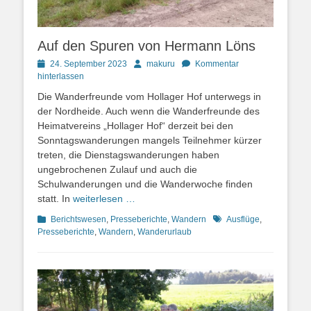
Auf den Spuren von Hermann Löns
Posted
Autor
24. September 2023
makuru
Kommentar
on
hinterlassen
Die Wanderfreunde vom Hollager Hof unterwegs in
der Nordheide. Auch wenn die Wanderfreunde des
Heimatvereins „Hollager Hof“ derzeit bei den
Sonntagswanderungen mangels Teilnehmer kürzer
treten, die Dienstagswanderungen haben
ungebrochenen Zulauf und auch die
Schulwanderungen und die Wanderwoche finden
statt. In
weiterlesen …
Kategorien
Schlagworte
Berichtswesen
,
Presseberichte
,
Wandern
Ausflüge
,
Presseberichte
,
Wandern
,
Wanderurlaub