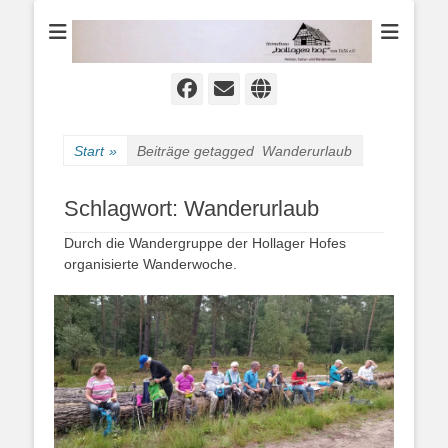
Heimat-, Kultur- und Wanderverein
Heimathaus
Hollager Hof v.
1656 e.V.
Facebook
E-
Website
Mail
Start
»
Beiträge getagged
Wanderurlaub
Schlagwort:
Wanderurlaub
Durch die Wandergruppe der Hollager Hofes
organisierte Wanderwoche.