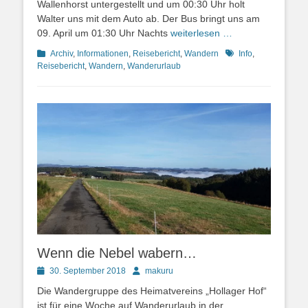
Wallenhorst untergestellt und um 00:30 Uhr holt
Walter uns mit dem Auto ab. Der Bus bringt uns am
09. April um 01:30 Uhr Nachts
weiterlesen …
Kategorien
Schlagworte
Archiv
,
Informationen
,
Reisebericht
,
Wandern
Info
,
Reisebericht
,
Wandern
,
Wanderurlaub
Wenn die Nebel wabern…
Posted
Autor
30. September 2018
makuru
on
Die Wandergruppe des Heimatvereins „Hollager Hof“
ist für eine Woche auf Wanderurlaub in der