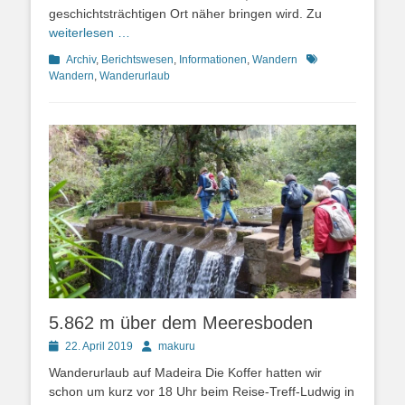
geschichtsträchtigen Ort näher bringen wird. Zu
weiterlesen …
Kategorien
Schlagworte
Archiv
,
Berichtswesen
,
Informationen
,
Wandern
Wandern
,
Wanderurlaub
5.862 m über dem Meeresboden
Posted
Autor
22. April 2019
makuru
on
Wanderurlaub auf Madeira Die Koffer hatten wir
schon um kurz vor 18 Uhr beim Reise-Treff-Ludwig in