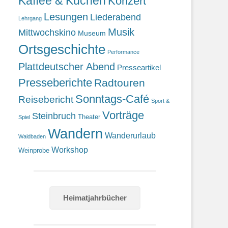
Kaffee & Kuchen
Konzert
Lesungen
Liederabend
Lehrgang
Musik
Mittwochskino
Museum
Ortsgeschichte
Performance
Plattdeutscher Abend
Presseartikel
Presseberichte
Radtouren
Sonntags-Café
Reisebericht
Sport &
Vorträge
Steinbruch
Theater
Spiel
Wandern
Wanderurlaub
Waldbaden
Workshop
Weinprobe
Heimatjahrbücher