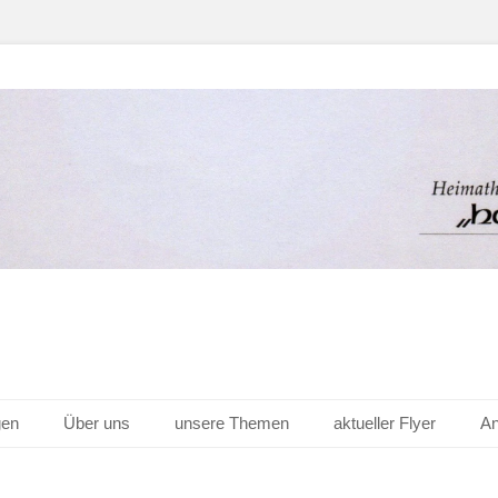
er Hof v. 1656 e.V.
gen
Über uns
unsere Themen
aktueller Flyer
An