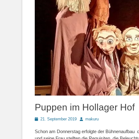
Puppen im Hollager Hof
Posted
Autor
21. September 2019
makuru
on
Schon am Donnerstag erfolgte der Bühnenaufbau d
und seine Frau stellten die Requisiten, die Beleuc