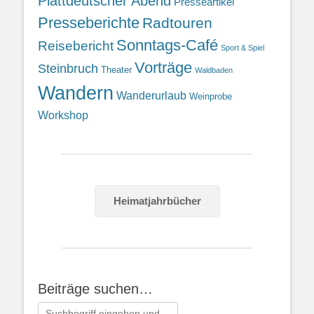
Plattdeutscher Abend
Presseartikel
Presseberichte
Radtouren
Sonntags-Café
Reisebericht
Sport & Spiel
Vorträge
Steinbruch
Theater
Waldbaden
Wandern
Wanderurlaub
Weinprobe
Workshop
Heimatjahrbücher
Beiträge suchen…
Suchen