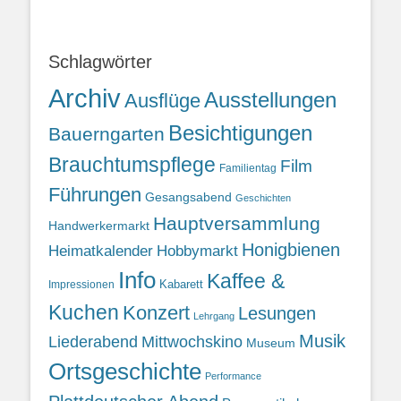
Schlagwörter
Archiv
Ausstellungen
Ausflüge
Besichtigungen
Bauerngarten
Brauchtumspflege
Film
Familientag
Führungen
Gesangsabend
Geschichten
Hauptversammlung
Handwerkermarkt
Honigbienen
Heimatkalender
Hobbymarkt
Info
Kaffee &
Kabarett
Impressionen
Kuchen
Konzert
Lesungen
Lehrgang
Musik
Liederabend
Mittwochskino
Museum
Ortsgeschichte
Performance