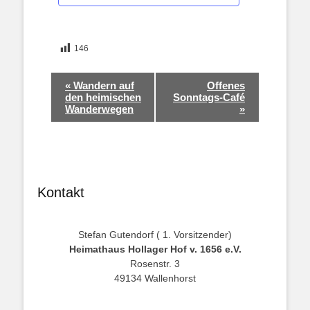
146
Veranstaltung-
«
Wandern auf
Offenes
Navigation
den heimischen
Sonntags-Café
Wanderwegen
»
Kontakt
Stefan Gutendorf ( 1. Vorsitzender)
Heimathaus Hollager Hof v. 1656 e.V.
Rosenstr. 3
49134 Wallenhorst