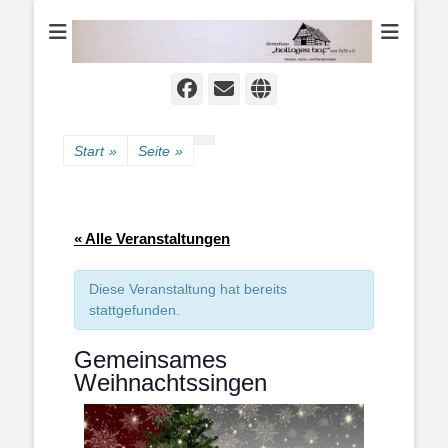
Heimat-, Kultur- und Wanderverein
Heimathaus
Hollager Hof v.
1656 e.V.
Facebook
E-
Website
Mail
Start
»
Seite
»
« Alle Veranstaltungen
Diese Veranstaltung hat bereits
stattgefunden.
Gemeinsames
Weihnachtssingen