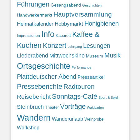
Führungen
Gesangsabend
Geschichten
Hauptversammlung
Handwerkermarkt
Honigbienen
Heimatkalender
Hobbymarkt
Info
Kaffee &
Kabarett
Impressionen
Kuchen
Konzert
Lesungen
Lehrgang
Musik
Liederabend
Mittwochskino
Museum
Ortsgeschichte
Performance
Plattdeutscher Abend
Presseartikel
Presseberichte
Radtouren
Sonntags-Café
Reisebericht
Sport & Spiel
Vorträge
Steinbruch
Theater
Waldbaden
Wandern
Wanderurlaub
Weinprobe
Workshop