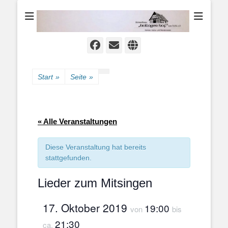
Heimat-, Kultur- und Wanderverein
Heimathaus
Hollager Hof v.
1656 e.V.
Facebook
E-
Website
Mail
Start
»
Seite
»
« Alle Veranstaltungen
Diese Veranstaltung hat bereits
stattgefunden.
Lieder zum Mitsingen
17. Oktober 2019
19:00
von
bis
21:30
ca.