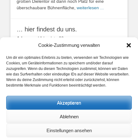
großen Dielentor ist dann noch Platz für eine
überschaubare Bühnenfläche,
weiterlesen ...
… hier findest du uns.
Adresse:
Uhlandstr. 20
49134 Wallenhorst
Cookie-Zustimmung verwalten
Anfahrtbeschreibung
Um dir ein optimales Erlebnis zu bieten, verwenden wir Technologien wie
Cookies, um Geräteinformationen zu speichern und/oder darauf
zuzugreifen. Wenn du diesen Technologien zustimmst, können wir Daten
wie das Surfverhalten oder eindeutige IDs auf dieser Website verarbeiten.
Wenn du deine Zustimmung nicht erteilst oder zurückziehst, können
bestimmte Merkmale und Funktionen beeinträchtigt werden.
unsere Posts
Akzeptieren
Beitragskategorien
Ablehnen
Beitragskategorien
Einstellungen ansehen
Copyright © 2026
Heimathaus Hollager Hof v. 1656 e.V.
. Alle Rechte