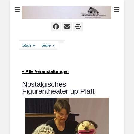
Heimat-, Kultur- und Wanderverein
Heimathaus
Hollager Hof v.
1656 e.V.
Facebook
E-
Website
Mail
Start
»
Seite
»
« Alle Veranstaltungen
Nostalgisches
Figurentheater up Platt