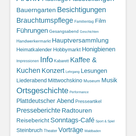
Besichtigungen
Bauerngarten
Brauchtumspflege
Film
Familientag
Führungen
Gesangsabend
Geschichten
Hauptversammlung
Handwerkermarkt
Honigbienen
Heimatkalender
Hobbymarkt
Info
Kaffee &
Kabarett
Impressionen
Kuchen
Konzert
Lesungen
Lehrgang
Musik
Liederabend
Mittwochskino
Museum
Ortsgeschichte
Performance
Plattdeutscher Abend
Presseartikel
Presseberichte
Radtouren
Sonntags-Café
Reisebericht
Sport & Spiel
Vorträge
Steinbruch
Theater
Waldbaden