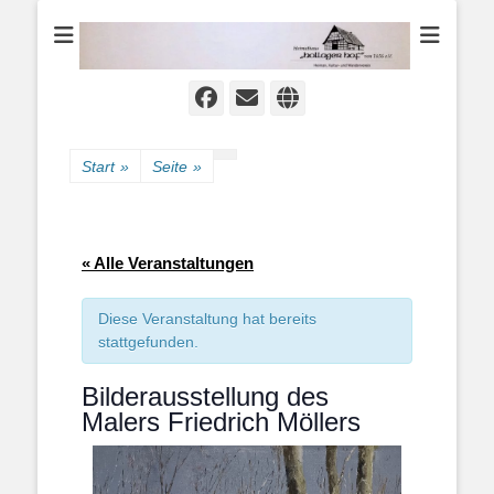
Heimat-, Kultur- und Wanderverein
Heimathaus
Hollager Hof v.
1656 e.V.
Facebook
E-
Website
Mail
Start
»
Seite
»
« Alle Veranstaltungen
Diese Veranstaltung hat bereits
stattgefunden.
Bilderausstellung des
Malers Friedrich Möllers