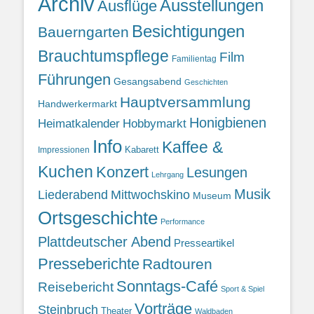
Archiv
Ausstellungen
Ausflüge
Besichtigungen
Bauerngarten
Brauchtumspflege
Film
Familientag
Führungen
Gesangsabend
Geschichten
Hauptversammlung
Handwerkermarkt
Honigbienen
Heimatkalender
Hobbymarkt
Info
Kaffee &
Kabarett
Impressionen
Kuchen
Konzert
Lesungen
Lehrgang
Musik
Liederabend
Mittwochskino
Museum
Ortsgeschichte
Performance
Plattdeutscher Abend
Presseartikel
Presseberichte
Radtouren
Sonntags-Café
Reisebericht
Sport & Spiel
Vorträge
Steinbruch
Theater
Waldbaden