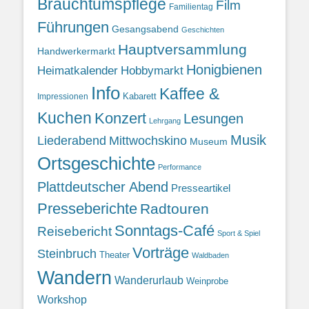
Brauchtumspflege
Film
Familientag
Führungen
Gesangsabend
Geschichten
Hauptversammlung
Handwerkermarkt
Honigbienen
Heimatkalender
Hobbymarkt
Info
Kaffee &
Kabarett
Impressionen
Kuchen
Konzert
Lesungen
Lehrgang
Musik
Liederabend
Mittwochskino
Museum
Ortsgeschichte
Performance
Plattdeutscher Abend
Presseartikel
Presseberichte
Radtouren
Sonntags-Café
Reisebericht
Sport & Spiel
Vorträge
Steinbruch
Theater
Waldbaden
Wandern
Wanderurlaub
Weinprobe
Workshop