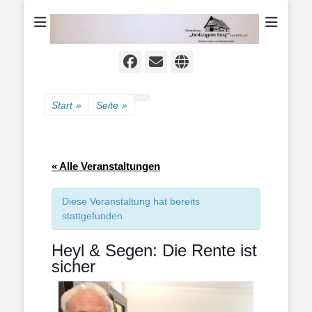
Heimat-, Kultur- und Wanderverein
Heimathaus
Hollager Hof v.
1656 e.V.
Facebook
E-
Website
Mail
Start
»
Seite
»
« Alle Veranstaltungen
Diese Veranstaltung hat bereits
stattgefunden.
Heyl & Segen: Die Rente ist
sicher