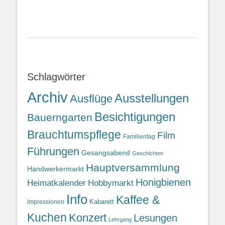
Schlagwörter
Archiv
Ausstellungen
Ausflüge
Besichtigungen
Bauerngarten
Brauchtumspflege
Film
Familientag
Führungen
Gesangsabend
Geschichten
Hauptversammlung
Handwerkermarkt
Honigbienen
Heimatkalender
Hobbymarkt
Info
Kaffee &
Kabarett
Impressionen
Kuchen
Konzert
Lesungen
Lehrgang