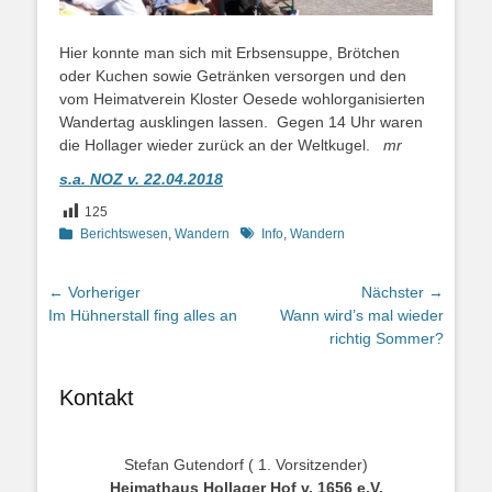
Hier konnte man sich mit Erbsensuppe, Brötchen
oder Kuchen sowie Getränken versorgen und den
vom Heimatverein Kloster Oesede wohlorganisierten
Wandertag ausklingen lassen. Gegen 14 Uhr waren
die Hollager wieder zurück an der Weltkugel.
mr
s.a. NOZ v. 22.04.2018
125
Kategorien
Schlagworte
Berichtswesen
,
Wandern
Info
,
Wandern
Beitragsnavigation
← Vorheriger
Nächster →
Vorheriger
Nächster
Im Hühnerstall fing alles an
Wann wird’s mal wieder
Beitrag:
Beitrag:
richtig Sommer?
Kontakt
Stefan Gutendorf ( 1. Vorsitzender)
Heimathaus Hollager Hof v. 1656 e.V.