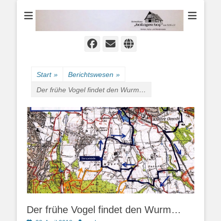
Heimat-, Kultur- und Wanderverein
Heimathaus
Hollager Hof v.
1656 e.V.
Facebook
E-
Website
Mail
Start
»
Berichtswesen
»
Der frühe Vogel findet den Wurm…
Der frühe Vogel findet den Wurm…