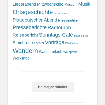
Musik
Liederabend
Mittwochskino
Museum
Ortsgeschichte
Performance
Plattdeutscher Abend
Presseartikel
Presseberichte
Radtouren
Sonntags-Café
Reisebericht
Sport & Spiel
Vorträge
Steinbruch
Theater
Waldbaden
Wandern
Wanderurlaub
Weinprobe
Workshop
Heimatjahrbücher