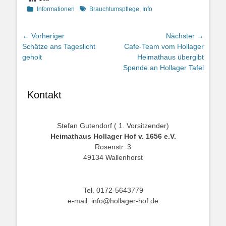
Kategorien
Schlagworte
Informationen
Brauchtumspflege
,
Info
Beitragsnavigation
← Vorheriger
Nächster →
Vorheriger
Nächster
Schätze ans Tageslicht
Cafe-Team vom Hollager
Beitrag:
Beitrag:
geholt
Heimathaus übergibt
Spende an Hollager Tafel
Kontakt
Stefan Gutendorf ( 1. Vorsitzender)
Heimathaus Hollager Hof v. 1656 e.V.
Rosenstr. 3
49134 Wallenhorst
Tel. 0172-5643779
e-mail: info@hollager-hof.de