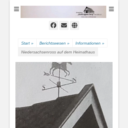
Heimat-, Kultur- und Wanderverein
Heimathaus
Hollager Hof v.
1656 e.V.
Facebook
E-
Website
Mail
Start
»
Berichtswesen
»
Informationen
»
Niedersachsenross auf dem Heimathaus