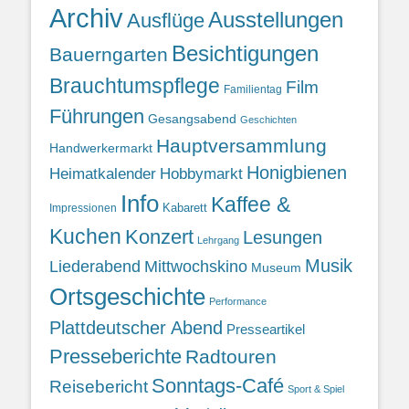
Archiv
Ausstellungen
Ausflüge
Besichtigungen
Bauerngarten
Brauchtumspflege
Film
Familientag
Führungen
Gesangsabend
Geschichten
Hauptversammlung
Handwerkermarkt
Honigbienen
Heimatkalender
Hobbymarkt
Info
Kaffee &
Kabarett
Impressionen
Kuchen
Konzert
Lesungen
Lehrgang
Musik
Liederabend
Mittwochskino
Museum
Ortsgeschichte
Performance
Plattdeutscher Abend
Presseartikel
Presseberichte
Radtouren
Sonntags-Café
Reisebericht
Sport & Spiel