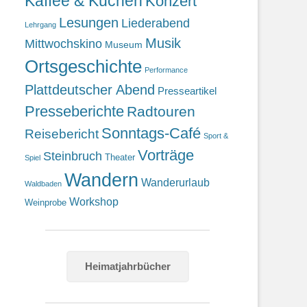
Kaffee & Kuchen
Konzert
Lesungen
Liederabend
Lehrgang
Musik
Mittwochskino
Museum
Ortsgeschichte
Performance
Plattdeutscher Abend
Presseartikel
Presseberichte
Radtouren
Sonntags-Café
Reisebericht
Sport &
Vorträge
Steinbruch
Theater
Spiel
Wandern
Wanderurlaub
Waldbaden
Workshop
Weinprobe
Heimatjahrbücher