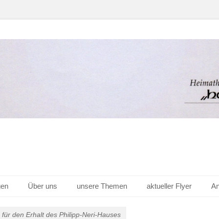
er Hof v. 1656 e.V.
gen
Über uns
unsere Themen
aktueller Flyer
An
für den Erhalt des Philipp-Neri-Hauses