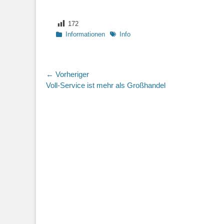
172
Kategorien
Schlagworte
Informationen
Info
Beitragsnavigation
← Vorheriger
Vorheriger
Voll-Service ist mehr als Großhandel
Beitrag: