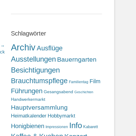
Schlagwörter
Archiv
r →
Ausflüge
eck
Ausstellungen
Bauerngarten
Besichtigungen
Brauchtumspflege
Film
Familientag
Führungen
Gesangsabend
Geschichten
Handwerkermarkt
Hauptversammlung
Heimatkalender
Hobbymarkt
Info
Honigbienen
Kabarett
Impressionen