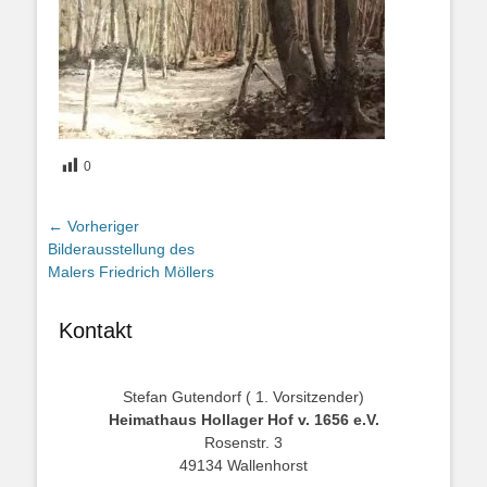
0
Beitragsnavigation
← Vorheriger
Vorheriger
Bilderausstellung des
Beitrag:
Malers Friedrich Möllers
Kontakt
Stefan Gutendorf ( 1. Vorsitzender)
Heimathaus Hollager Hof v. 1656 e.V.
Rosenstr. 3
49134 Wallenhorst