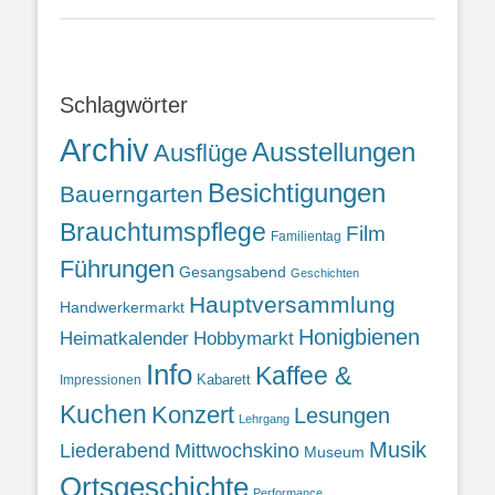
Schlagwörter
Archiv
Ausstellungen
Ausflüge
Besichtigungen
Bauerngarten
Brauchtumspflege
Film
Familientag
Führungen
Gesangsabend
Geschichten
Hauptversammlung
Handwerkermarkt
Honigbienen
Heimatkalender
Hobbymarkt
Info
Kaffee &
Kabarett
Impressionen
Kuchen
Konzert
Lesungen
Lehrgang
Musik
Liederabend
Mittwochskino
Museum
Ortsgeschichte
Performance