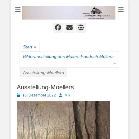
Heimat-, Kultur- und Wanderverein
Heimathaus
Hollager Hof v.
1656 e.V.
Facebook
E-
Website
Mail
Start
»
Bilderausstellung des Malers Friedrich Möllers
»
Ausstellung-Moellers
Ausstellung-Moellers
Posted
Autor
16. Dezember 2022
MR
on