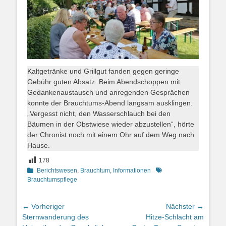
Kaltgetränke und Grillgut fanden gegen geringe
Gebühr guten Absatz. Beim Abendschoppen mit
Gedankenaustausch und anregenden Gesprächen
konnte der Brauchtums-Abend langsam ausklingen.
„Vergesst nicht, den Wasserschlauch bei den
Bäumen in der Obstwiese wieder abzustellen“, hörte
der Chronist noch mit einem Ohr auf dem Weg nach
Hause.
178
Kategorien
Schlagworte
Berichtswesen
,
Brauchtum
,
Informationen
Brauchtumspflege
Beitragsnavigation
← Vorheriger
Nächster →
Vorheriger
Nächster
Sternwanderung des
Hitze-Schlacht am