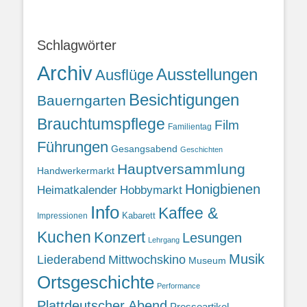
Schlagwörter
Archiv
Ausstellungen
Ausflüge
Besichtigungen
Bauerngarten
Brauchtumspflege
Film
Familientag
Führungen
Gesangsabend
Geschichten
Hauptversammlung
Handwerkermarkt
Honigbienen
Heimatkalender
Hobbymarkt
Info
Kaffee &
Kabarett
Impressionen
Kuchen
Konzert
Lesungen
Lehrgang
Musik
Liederabend
Mittwochskino
Museum
Ortsgeschichte
Performance
Plattdeutscher Abend
Presseartikel