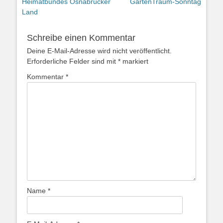
Beitrag:
Beitrag:
Heimatbundes Osnabrücker
GartenTraum-Sonntag
Land
Schreibe einen Kommentar
Deine E-Mail-Adresse wird nicht veröffentlicht.
Erforderliche Felder sind mit
*
markiert
Kommentar
*
Name
*