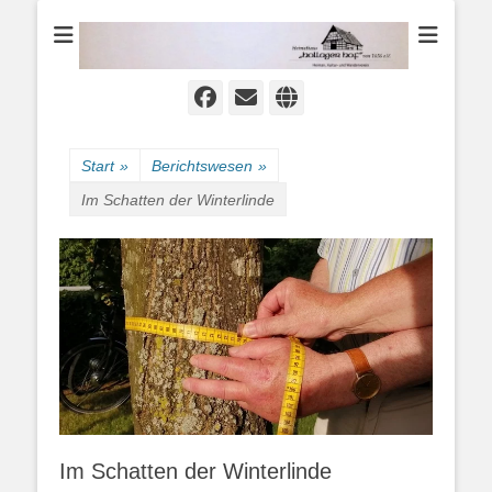
Heimat-, Kultur- und Wanderverein
Heimathaus
Hollager Hof v.
1656 e.V.
Facebook
E-
Website
Mail
Start
»
Berichtswesen
»
Im Schatten der Winterlinde
Im Schatten der Winterlinde