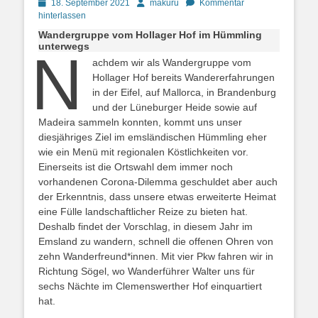
Posted
Autor
18. September 2021
makuru
Kommentar
on
hinterlassen
Wandergruppe vom Hollager Hof im Hümmling
unterwegs
N
achdem wir als Wandergruppe vom
Hollager Hof bereits Wandererfahrungen
in der Eifel, auf Mallorca, in Brandenburg
und der Lüneburger Heide sowie auf
Madeira sammeln konnten, kommt uns unser
diesjähriges Ziel im emsländischen Hümmling eher
wie ein Menü mit regionalen Köstlichkeiten vor.
Einerseits ist die Ortswahl dem immer noch
vorhandenen Corona-Dilemma geschuldet aber auch
der Erkenntnis, dass unsere etwas erweiterte Heimat
eine Fülle landschaftlicher Reize zu bieten hat.
Deshalb findet der Vorschlag, in diesem Jahr im
Emsland zu wandern, schnell die offenen Ohren von
zehn Wanderfreund*innen. Mit vier Pkw fahren wir in
Richtung Sögel, wo Wanderführer Walter uns für
sechs Nächte im Clemenswerther Hof einquartiert
hat.