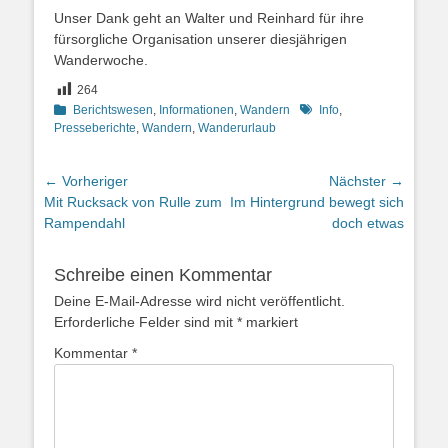
Unser Dank geht an Walter und Reinhard für ihre
fürsorgliche Organisation unserer diesjährigen
Wanderwoche.
264
Kategorien
Schlagworte
Berichtswesen
,
Informationen
,
Wandern
Info
,
Presseberichte
,
Wandern
,
Wanderurlaub
Beitragsnavigation
← Vorheriger
Nächster →
Vorheriger
Nächster
Mit Rucksack von Rulle zum
Im Hintergrund bewegt sich
Beitrag:
Beitrag:
Rampendahl
doch etwas
Schreibe einen Kommentar
Deine E-Mail-Adresse wird nicht veröffentlicht.
Erforderliche Felder sind mit
*
markiert
Kommentar
*