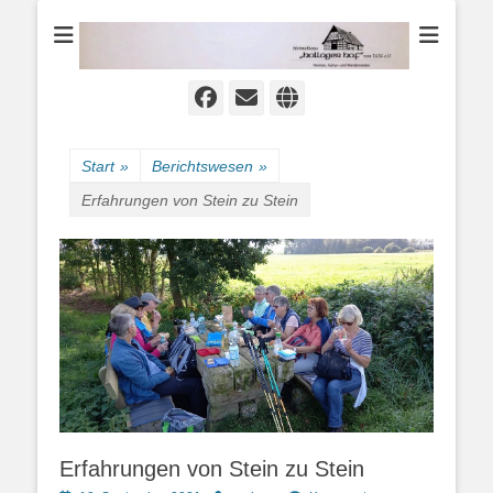
Heimat-, Kultur- und Wanderverein
Heimathaus
Hollager Hof v.
1656 e.V.
Facebook
E-
Website
Mail
Start
»
Berichtswesen
»
Erfahrungen von Stein zu Stein
Erfahrungen von Stein zu Stein