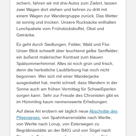
sichern, fahren wir mit drei Autos zum Zielort, lassen
zwei Wagen dort stehen und kehren zu dritt mit
einem Wagen zur Wandergruppe zurück. Das Wetter
ist sonnig und trocken. Unsere Rucksäcke enthalten
Lunchpakete vom Frühstücksbuffet, Obst und
Getränke.
Es geht durch Siedlungen, Felder, Wald und Flur.
Unser Blick schweift über leuchtend gelbe Senffelder;
ein äußerst malerischer Kontrast zum blauen
Spätsommerhimmel. Alles ist noch grün und frisch,
denn die herbstliche Laubfärbung hat noch nicht
begonnen. Wer sich mit einer Wanderjacke
ausgestattet hat, merkt schnell, dass Wandern in der
Sonne auch am frühen Vormittag für Schweißperlen
sorgen kann. Sehr zur Freude des Chronisten gibt es
im Hümmling kaum nennenswerte Erhebungen.
Auf diese Art erobern wir täglich neue
Abschnitte des
Pilgerweges
, von Spahnharrenstätte nach Werlte,
von Werlte nach Lorup, von Esterwegen zu
Begräbnisstätte an der B401 und von Sögel nach