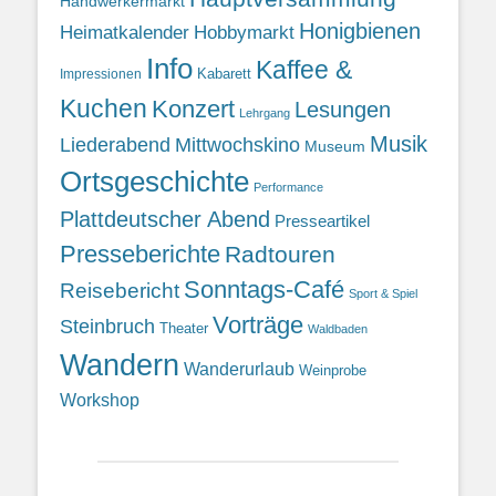
Handwerkermarkt
Honigbienen
Heimatkalender
Hobbymarkt
Info
Kaffee &
Kabarett
Impressionen
Kuchen
Konzert
Lesungen
Lehrgang
Musik
Liederabend
Mittwochskino
Museum
Ortsgeschichte
Performance
Plattdeutscher Abend
Presseartikel
Presseberichte
Radtouren
Sonntags-Café
Reisebericht
Sport & Spiel
Vorträge
Steinbruch
Theater
Waldbaden
Wandern
Wanderurlaub
Weinprobe
Workshop