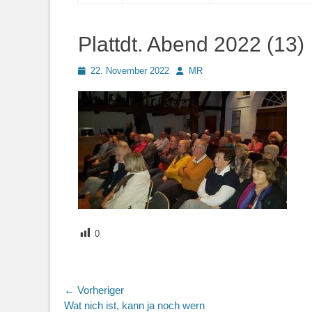
springen
Plattdt. Abend 2022 (13)
Posted
Autor
22. November 2022
MR
on
0
Beitragsnavigation
← Vorheriger
Vorheriger
Wat nich ist, kann ja noch wern