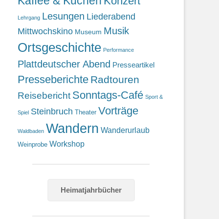
Kaffee & Kuchen
Konzert
Lesungen
Liederabend
Lehrgang
Musik
Mittwochskino
Museum
Ortsgeschichte
Performance
Plattdeutscher Abend
Presseartikel
Presseberichte
Radtouren
Sonntags-Café
Reisebericht
Sport &
Vorträge
Steinbruch
Theater
Spiel
Wandern
Wanderurlaub
Waldbaden
Workshop
Weinprobe
Heimatjahrbücher