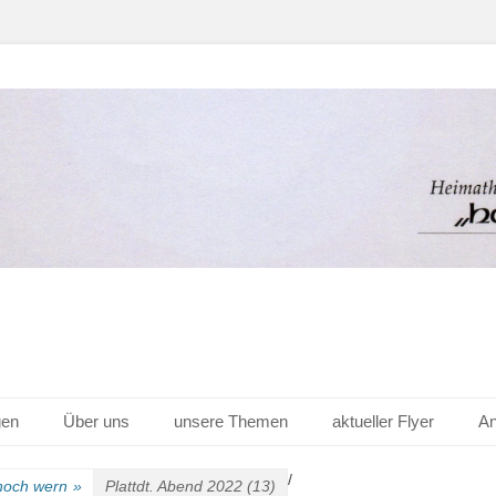
er Hof v. 1656 e.V.
gen
Über uns
unsere Themen
aktueller Flyer
An
/
 noch wern
»
Plattdt. Abend 2022 (13)