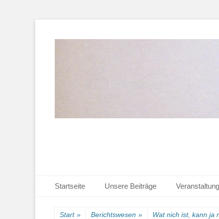
Heimat-, Kultur- und Wanderverein
Heimathaus Hollag
Primäres Menü
Zum
Startseite
Unsere Beiträge
Veranstaltun
Inhalt
Sekundäres Menü
Zum
springen
Inhalt
Start
»
Berichtswesen
»
Wat nich ist, kann ja