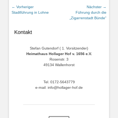
Beitragsnavigation
← Vorheriger
Nächster →
Vorheriger
Nächster
Stadtführung in Lohne
Führung durch die
Beitrag:
Beitrag:
„Zigarrenstadt Bünde“
Kontakt
Stefan Gutendorf ( 1. Vorsitzender)
Heimathaus Hollager Hof v. 1656 e.V.
Rosenstr. 3
49134 Wallenhorst
Tel. 0172-5643779
e-mail: info@hollager-hof.de