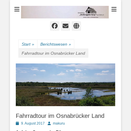
Heimat-, Kultur- und Wanderverein
Heimathaus
Hollager Hof v.
1656 e.V.
Facebook
E-
Website
Mail
Start
»
Berichtswesen
»
Fahrradtour im Osnabrücker Land
Fahrradtour im Osnabrücker Land
Posted
Autor
9. August 2017
makuru
on