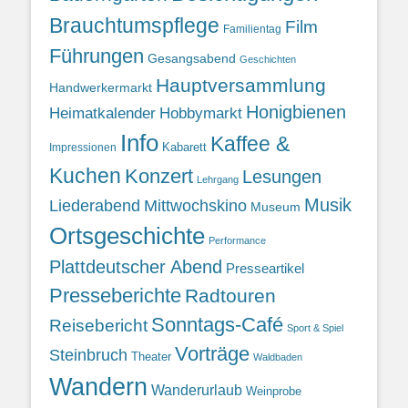
Brauchtumspflege
Film
Familientag
Führungen
Gesangsabend
Geschichten
Hauptversammlung
Handwerkermarkt
Honigbienen
Heimatkalender
Hobbymarkt
Info
Kaffee &
Kabarett
Impressionen
Kuchen
Konzert
Lesungen
Lehrgang
Musik
Liederabend
Mittwochskino
Museum
Ortsgeschichte
Performance
Plattdeutscher Abend
Presseartikel
Presseberichte
Radtouren
Sonntags-Café
Reisebericht
Sport & Spiel
Vorträge
Steinbruch
Theater
Waldbaden
Wandern
Wanderurlaub
Weinprobe