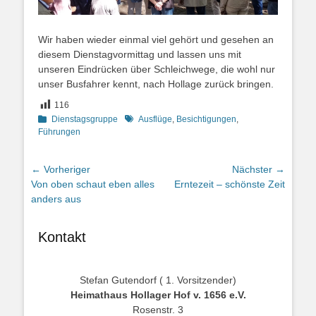
Wir haben wieder einmal viel gehört und gesehen an
diesem Dienstagvormittag und lassen uns mit
unseren Eindrücken über Schleichwege, die wohl nur
unser Busfahrer kennt, nach Hollage zurück bringen.
116
Kategorien
Schlagworte
Dienstagsgruppe
Ausflüge
,
Besichtigungen
,
Führungen
Beitragsnavigation
← Vorheriger
Nächster →
Vorheriger
Nächster
Von oben schaut eben alles
Erntezeit – schönste Zeit
Beitrag:
Beitrag:
anders aus
Kontakt
Stefan Gutendorf ( 1. Vorsitzender)
Heimathaus Hollager Hof v. 1656 e.V.
Rosenstr. 3