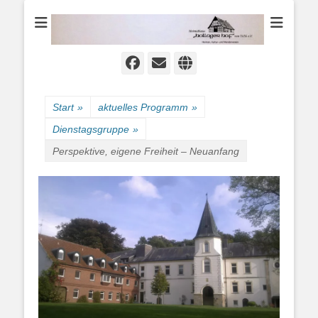
Heimat-, Kultur- und Wanderverein
Heimathaus
Hollager Hof v.
1656 e.V.
Facebook
E-
Website
Mail
Start
»
aktuelles Programm
»
Dienstagsgruppe
»
Perspektive, eigene Freiheit – Neuanfang