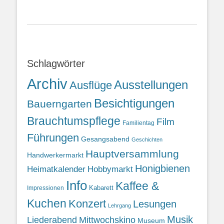
Schlagwörter
Archiv
Ausstellungen
Ausflüge
Besichtigungen
Bauerngarten
Brauchtumspflege
Film
Familientag
Führungen
Gesangsabend
Geschichten
Hauptversammlung
Handwerkermarkt
Honigbienen
Heimatkalender
Hobbymarkt
Info
Kaffee &
Kabarett
Impressionen
Kuchen
Konzert
Lesungen
Lehrgang
Musik
Liederabend
Mittwochskino
Museum