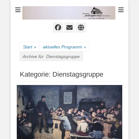
Heimat-, Kultur- und Wanderverein
Heimathaus
Hollager Hof v.
1656 e.V.
Facebook
E-
Website
Mail
Start
»
aktuelles Programm
»
Archive für
Dienstagsgruppe
Kategorie:
Dienstagsgruppe