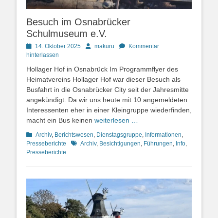
Besuch im Osnabrücker
Schulmuseum e.V.
Posted
Autor
14. Oktober 2025
makuru
Kommentar
on
hinterlassen
Hollager Hof in Osnabrück Im Programmflyer des
Heimatvereins Hollager Hof war dieser Besuch als
Busfahrt in die Osnabrücker City seit der Jahresmitte
angekündigt. Da wir uns heute mit 10 angemeldeten
Interessenten eher in einer Kleingruppe wiederfinden,
macht ein Bus keinen
weiterlesen …
Kategorien
Archiv
,
Berichtswesen
,
Dienstagsgruppe
,
Informationen
,
Schlagworte
Presseberichte
Archiv
,
Besichtigungen
,
Führungen
,
Info
,
Presseberichte