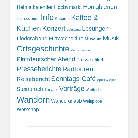
Honigbienen
Heimatkalender
Hobbymarkt
Info
Kaffee &
Kabarett
Impressionen
Kuchen
Konzert
Lesungen
Lehrgang
Musik
Liederabend
Mittwochskino
Museum
Ortsgeschichte
Performance
Plattdeutscher Abend
Presseartikel
Presseberichte
Radtouren
Sonntags-Café
Reisebericht
Sport & Spiel
Vorträge
Steinbruch
Theater
Waldbaden
Wandern
Wanderurlaub
Weinprobe
Workshop