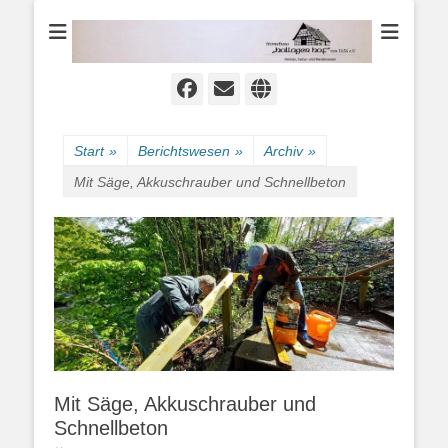
Heimat-, Kultur- und Wanderverein
Heimathaus
Hollager Hof v.
1656 e.V.
Facebook
E-
Website
Mail
Start
»
Berichtswesen
»
Archiv
»
Mit Säge, Akkuschrauber und Schnellbeton
Mit Säge, Akkuschrauber und
Schnellbeton