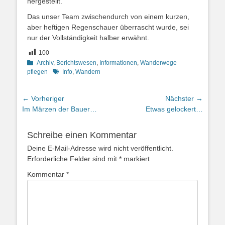
hergestellt.
Das unser Team zwischendurch von einem kurzen,
aber heftigen Regenschauer überrascht wurde, sei
nur der Vollständigkeit halber erwähnt.
100
Kategorien
Archiv
,
Berichtswesen
,
Informationen
,
Wanderwege
Schlagworte
pflegen
Info
,
Wandern
Beitragsnavigation
← Vorheriger
Nächster →
Vorheriger
Nächster
Im Märzen der Bauer…
Etwas gelockert…
Beitrag:
Beitrag:
Schreibe einen Kommentar
Deine E-Mail-Adresse wird nicht veröffentlicht.
Erforderliche Felder sind mit
*
markiert
Kommentar
*