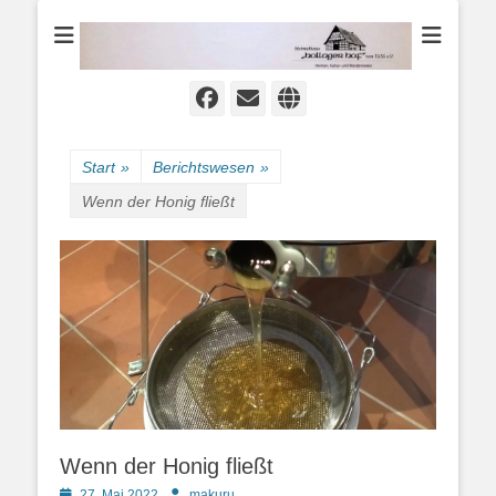
Heimat-, Kultur- und Wanderverein
Heimathaus
Hollager Hof v.
1656 e.V.
Facebook
E-
Website
Mail
Start
»
Berichtswesen
»
Wenn der Honig fließt
Wenn der Honig fließt
Posted
Autor
27. Mai 2022
makuru