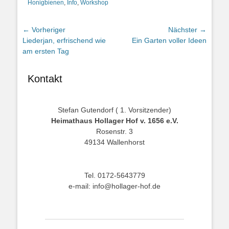
Honigbienen
,
Info
,
Workshop
Beitragsnavigation
← Vorheriger
Nächster →
Vorheriger
Nächster
Liederjan, erfrischend wie
Ein Garten voller Ideen
Beitrag:
Beitrag:
am ersten Tag
Kontakt
Stefan Gutendorf ( 1. Vorsitzender)
Heimathaus Hollager Hof v. 1656 e.V.
Rosenstr. 3
49134 Wallenhorst
Tel. 0172-5643779
e-mail: info@hollager-hof.de