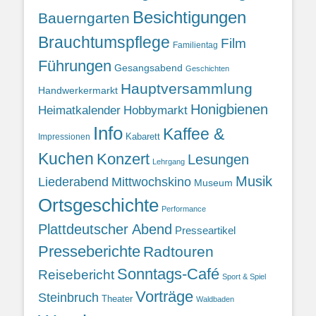
Besichtigungen
Bauerngarten
Brauchtumspflege
Film
Familientag
Führungen
Gesangsabend
Geschichten
Hauptversammlung
Handwerkermarkt
Honigbienen
Heimatkalender
Hobbymarkt
Info
Kaffee &
Kabarett
Impressionen
Kuchen
Konzert
Lesungen
Lehrgang
Musik
Liederabend
Mittwochskino
Museum
Ortsgeschichte
Performance
Plattdeutscher Abend
Presseartikel
Presseberichte
Radtouren
Sonntags-Café
Reisebericht
Sport & Spiel
Vorträge
Steinbruch
Theater
Waldbaden