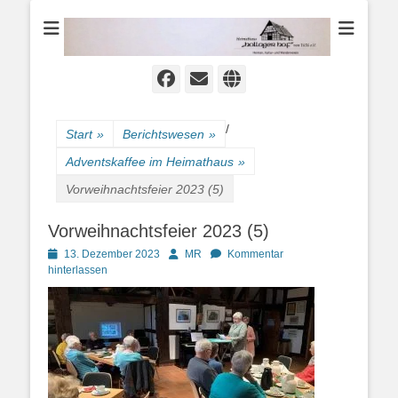
Heimat-, Kultur- und Wanderverein
Heimathaus
Hollager Hof v.
1656 e.V.
Facebook
E-
Website
Mail
/
Start
»
Berichtswesen
»
Adventskaffee im Heimathaus
»
Vorweihnachtsfeier 2023 (5)
Vorweihnachtsfeier 2023 (5)
Posted
Autor
13. Dezember 2023
MR
Kommentar
on
hinterlassen