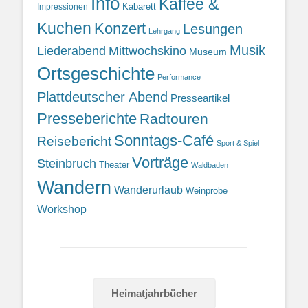
Info
Kaffee &
Kabarett
Impressionen
Kuchen
Konzert
Lesungen
Lehrgang
Musik
Liederabend
Mittwochskino
Museum
Ortsgeschichte
Performance
Plattdeutscher Abend
Presseartikel
Presseberichte
Radtouren
Sonntags-Café
Reisebericht
Sport & Spiel
Vorträge
Steinbruch
Theater
Waldbaden
Wandern
Wanderurlaub
Weinprobe
Workshop
Heimatjahrbücher