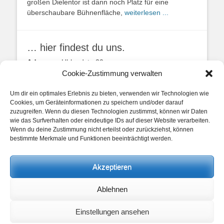
großen Dielentor ist dann noch Platz für eine
überschaubare Bühnenfläche,
weiterlesen ...
… hier findest du uns.
Adresse:
Uhlandstr. 20
49134 Wallenhorst
Cookie-Zustimmung verwalten
Anfahrtbeschreibung
Um dir ein optimales Erlebnis zu bieten, verwenden wir Technologien wie
Cookies, um Geräteinformationen zu speichern und/oder darauf
zuzugreifen. Wenn du diesen Technologien zustimmst, können wir Daten
wie das Surfverhalten oder eindeutige IDs auf dieser Website verarbeiten.
Wenn du deine Zustimmung nicht erteilst oder zurückziehst, können
bestimmte Merkmale und Funktionen beeinträchtigt werden.
unsere Posts
Akzeptieren
Beitragskategorien
Ablehnen
Beitragskategorien
Einstellungen ansehen
Copyright © 2026
Heimathaus Hollager Hof v. 1656 e.V.
. Alle Rechte