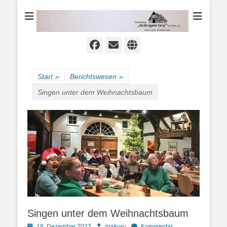
Heimat-, Kultur- und Wanderverein
Heimathaus
Hollager Hof v.
1656 e.V.
Facebook
E-
Website
Mail
Start
»
Berichtswesen
»
Singen unter dem Weihnachtsbaum
Singen unter dem Weihnachtsbaum
Posted
Autor
18. Dezember 2023
makuru
Kommentar