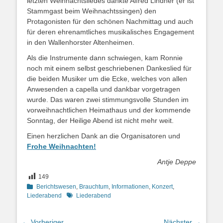
letzten Weihnachtsliedes dankte Alfred Lindner (er ist
Stammgast beim Weihnachtssingen) den
Protagonisten für den schönen Nachmittag und auch
für deren ehrenamtliches musikalisches Engagement
in den Wallenhorster Altenheimen.
Als die Instrumente dann schwiegen, kam Ronnie
noch mit einem selbst geschriebenen Dankeslied für
die beiden Musiker um die Ecke, welches von allen
Anwesenden a capella und dankbar vorgetragen
wurde. Das waren zwei stimmungsvolle Stunden im
vorweihnachtlichen Heimathaus und der kommende
Sonntag, der Heilige Abend ist nicht mehr weit.
Einen herzlichen Dank an die Organisatoren und
Frohe Weihnachten!
Antje Deppe
149
Kategorien
Berichtswesen
,
Brauchtum
,
Informationen
,
Konzert
,
Schlagworte
Liederabend
Liederabend
Beitragsnavigation
← Vorheriger
Nächster →