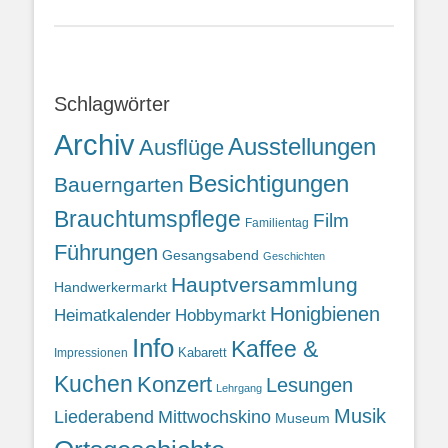
Schlagwörter
Archiv
Ausstellungen
Ausflüge
Besichtigungen
Bauerngarten
Brauchtumspflege
Film
Familientag
Führungen
Gesangsabend
Geschichten
Hauptversammlung
Handwerkermarkt
Honigbienen
Heimatkalender
Hobbymarkt
Info
Kaffee &
Kabarett
Impressionen
Kuchen
Konzert
Lesungen
Lehrgang
Musik
Liederabend
Mittwochskino
Museum