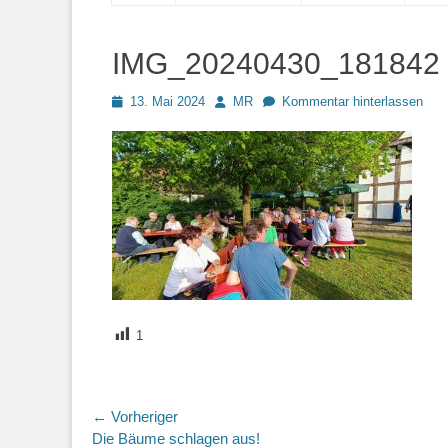
springen
IMG_20240430_181842
Posted
Autor
13. Mai 2024
MR
Kommentar hinterlassen
on
1
Beitragsnavigation
← Vorheriger
Vorheriger
Die Bäume schlagen aus!