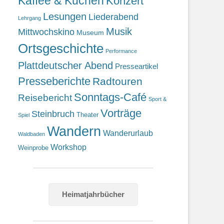
Kaffee & Kuchen
Konzert
Lesungen
Liederabend
Lehrgang
Musik
Mittwochskino
Museum
Ortsgeschichte
Performance
Plattdeutscher Abend
Presseartikel
Presseberichte
Radtouren
Sonntags-Café
Reisebericht
Sport &
Vorträge
Steinbruch
Theater
Spiel
Wandern
Wanderurlaub
Waldbaden
Workshop
Weinprobe
Heimatjahrbücher