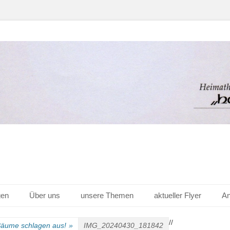
er Hof v. 1656 e.V.
gen
Über uns
unsere Themen
aktueller Flyer
An
/
/
Bäume schlagen aus!
»
IMG_20240430_181842