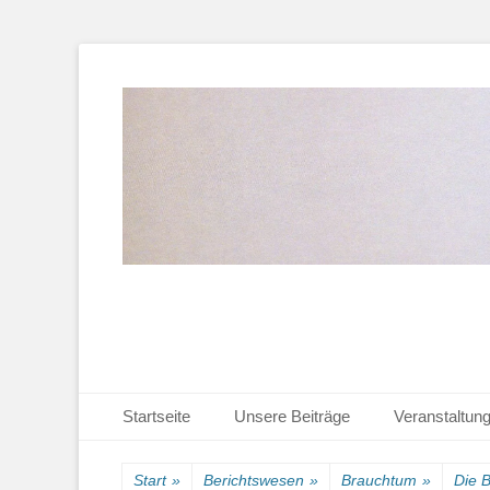
Heimat-, Kultur- und Wanderverein
Heimathaus Hollag
Primäres Menü
Zum
Startseite
Unsere Beiträge
Veranstaltun
Inhalt
Sekundäres Menü
Zum
springen
Inhalt
Start
»
Berichtswesen
»
Brauchtum
»
Die 