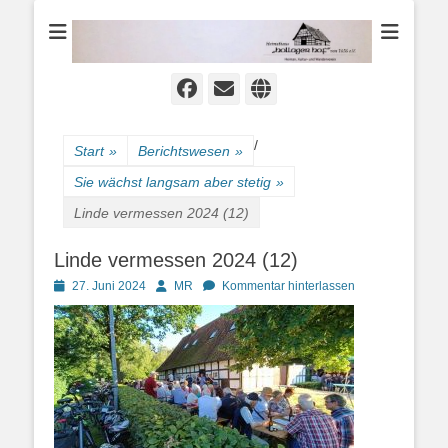
Heimat-, Kultur- und Wanderverein
Heimathaus
Hollager Hof v.
1656 e.V.
Facebook
E-
Website
Mail
/
Start
»
Berichtswesen
»
Sie wächst langsam aber stetig
»
Linde vermessen 2024 (12)
Linde vermessen 2024 (12)
Posted
Autor
27. Juni 2024
MR
Kommentar hinterlassen
on