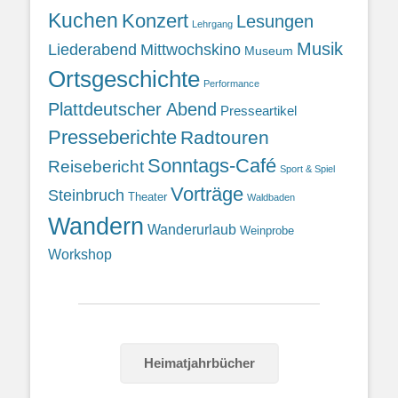
Kuchen
Konzert
Lesungen
Lehrgang
Musik
Liederabend
Mittwochskino
Museum
Ortsgeschichte
Performance
Plattdeutscher Abend
Presseartikel
Presseberichte
Radtouren
Sonntags-Café
Reisebericht
Sport & Spiel
Vorträge
Steinbruch
Theater
Waldbaden
Wandern
Wanderurlaub
Weinprobe
Workshop
Heimatjahrbücher