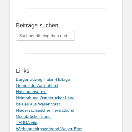
Beiträge suchen…
Suchen
nach:
Links
Bürgerradweg Halen-Hollage
Gemeinde Wallenhorst
Haseauenverein
Heimatbund Osnabrücker Land
lokales aus Wallenhorst
Niedersächsischer Heimatbund
Osnabrücker Land
TERRA.vita
Wiehengebirgsverband Weser-Ems