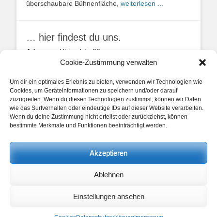
überschaubare Bühnenfläche,
weiterlesen ...
… hier findest du uns.
Adresse:
Uhlandstr. 20
49134 Wallenhorst
Cookie-Zustimmung verwalten
Anfahrtbeschreibung
Um dir ein optimales Erlebnis zu bieten, verwenden wir Technologien wie
Cookies, um Geräteinformationen zu speichern und/oder darauf
zuzugreifen. Wenn du diesen Technologien zustimmst, können wir Daten
wie das Surfverhalten oder eindeutige IDs auf dieser Website verarbeiten.
Wenn du deine Zustimmung nicht erteilst oder zurückziehst, können
bestimmte Merkmale und Funktionen beeinträchtigt werden.
unsere Posts
Akzeptieren
Beitragskategorien
Ablehnen
Beitragskategorien
Einstellungen ansehen
Copyright © 2026
Heimathaus Hollager Hof v. 1656 e.V.
. Alle Rechte
vorbehalten.
Datenschutzerklärung