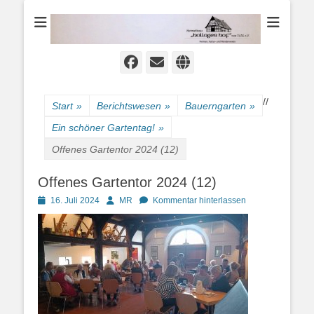
Heimat-, Kultur- und Wanderverein
Heimathaus
Hollager Hof v.
1656 e.V.
Facebook
E-
Website
Mail
/
/
Start
»
Berichtswesen
»
Bauerngarten
»
Ein schöner Gartentag!
»
Offenes Gartentor 2024 (12)
Offenes Gartentor 2024 (12)
Posted
Autor
16. Juli 2024
MR
Kommentar hinterlassen
on