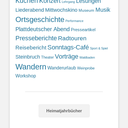
Kuchen
Konzert
Lesungen
Lehrgang
Musik
Liederabend
Mittwochskino
Museum
Ortsgeschichte
Performance
Plattdeutscher Abend
Presseartikel
Presseberichte
Radtouren
Sonntags-Café
Reisebericht
Sport & Spiel
Vorträge
Steinbruch
Theater
Waldbaden
Wandern
Wanderurlaub
Weinprobe
Workshop
Heimatjahrbücher