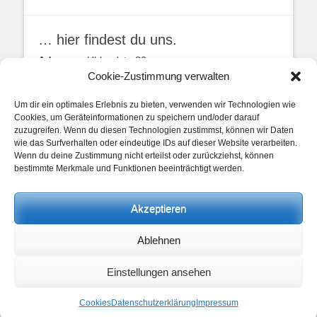
… hier findest du uns.
Adresse:
Uhlandstr. 20
49134 Wallenhorst
Cookie-Zustimmung verwalten
Anfahrtbeschreibung
Um dir ein optimales Erlebnis zu bieten, verwenden wir Technologien wie
Cookies, um Geräteinformationen zu speichern und/oder darauf
zuzugreifen. Wenn du diesen Technologien zustimmst, können wir Daten
wie das Surfverhalten oder eindeutige IDs auf dieser Website verarbeiten.
Wenn du deine Zustimmung nicht erteilst oder zurückziehst, können
bestimmte Merkmale und Funktionen beeinträchtigt werden.
unsere Posts
Akzeptieren
Beitragskategorien
Ablehnen
Beitragskategorien
Einstellungen ansehen
Copyright © 2026
Heimathaus Hollager Hof v. 1656 e.V.
. Alle Rechte
vorbehalten.
Datenschutzerklärung
Cookies
Datenschutzerklärung
Impressum
Catch Base von
Catch Themes