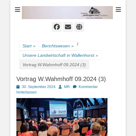
Heimat-, Kultur- und Wanderverein
Heimathaus
Hollager Hof v.
1656 e.V.
Facebook
E-
Website
Mail
/
Start
»
Berichtswesen
»
Unsere Landwirtschaft in Wallenhorst
»
Vortrag W.Wahmhoff 09.2024 (3)
Vortrag W.Wahmhoff 09.2024 (3)
Posted
Autor
30. September 2024
MR
Kommentar
on
hinterlassen