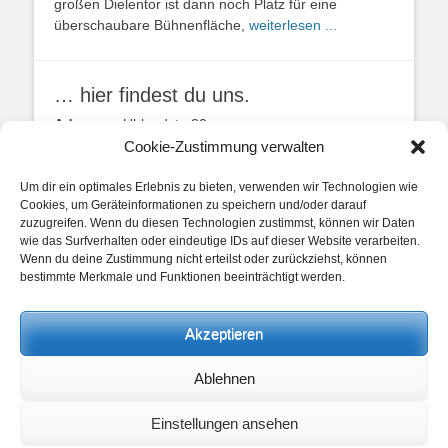
großen Dielentor ist dann noch Platz für eine
überschaubare Bühnenfläche,
weiterlesen ...
… hier findest du uns.
Adresse:
Uhlandstr. 20
49134 Wallenhorst
Cookie-Zustimmung verwalten
Anfahrtbeschreibung
Um dir ein optimales Erlebnis zu bieten, verwenden wir Technologien wie
Cookies, um Geräteinformationen zu speichern und/oder darauf
zuzugreifen. Wenn du diesen Technologien zustimmst, können wir Daten
wie das Surfverhalten oder eindeutige IDs auf dieser Website verarbeiten.
Wenn du deine Zustimmung nicht erteilst oder zurückziehst, können
bestimmte Merkmale und Funktionen beeinträchtigt werden.
unsere Posts
Akzeptieren
Beitragskategorien
Ablehnen
Beitragskategorien
Einstellungen ansehen
Copyright © 2026
Heimathaus Hollager Hof v. 1656 e.V.
. Alle Rechte