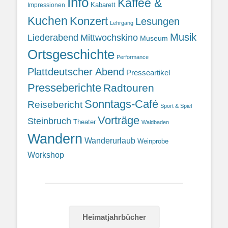
Info
Kaffee &
Kabarett
Impressionen
Kuchen
Konzert
Lesungen
Lehrgang
Musik
Liederabend
Mittwochskino
Museum
Ortsgeschichte
Performance
Plattdeutscher Abend
Presseartikel
Presseberichte
Radtouren
Sonntags-Café
Reisebericht
Sport & Spiel
Vorträge
Steinbruch
Theater
Waldbaden
Wandern
Wanderurlaub
Weinprobe
Workshop
Heimatjahrbücher