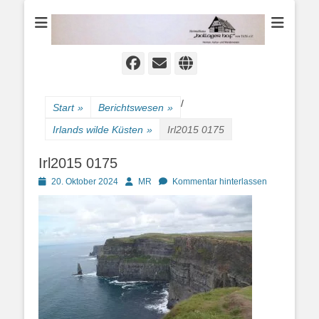
Heimat-, Kultur- und Wanderverein
Heimathaus
Hollager Hof v.
1656 e.V.
Facebook
E-
Website
Mail
/
Start
»
Berichtswesen
»
Irlands wilde Küsten
»
Irl2015 0175
Irl2015 0175
Posted
Autor
20. Oktober 2024
MR
Kommentar hinterlassen
on