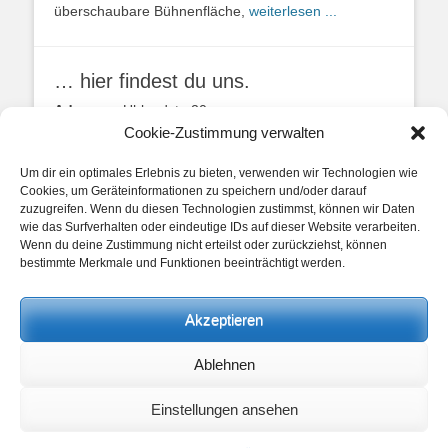
überschaubare Bühnenfläche,
weiterlesen ...
… hier findest du uns.
Adresse:
Uhlandstr. 20
49134 Wallenhorst
Cookie-Zustimmung verwalten
Anfahrtbeschreibung
Um dir ein optimales Erlebnis zu bieten, verwenden wir Technologien wie
Cookies, um Geräteinformationen zu speichern und/oder darauf
zuzugreifen. Wenn du diesen Technologien zustimmst, können wir Daten
wie das Surfverhalten oder eindeutige IDs auf dieser Website verarbeiten.
Wenn du deine Zustimmung nicht erteilst oder zurückziehst, können
bestimmte Merkmale und Funktionen beeinträchtigt werden.
unsere Posts
Akzeptieren
Beitragskategorien
Ablehnen
Beitragskategorien
Einstellungen ansehen
Copyright © 2026
Heimathaus Hollager Hof v. 1656 e.V.
. Alle Rechte
vorbehalten.
Datenschutzerklärung