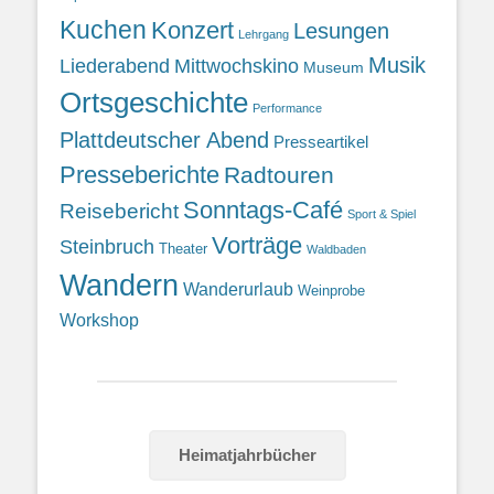
Kuchen
Konzert
Lesungen
Lehrgang
Musik
Liederabend
Mittwochskino
Museum
Ortsgeschichte
Performance
Plattdeutscher Abend
Presseartikel
Presseberichte
Radtouren
Sonntags-Café
Reisebericht
Sport & Spiel
Vorträge
Steinbruch
Theater
Waldbaden
Wandern
Wanderurlaub
Weinprobe
Workshop
Heimatjahrbücher