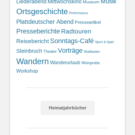
Musik
Liederabend
Mittwochskino
Museum
Ortsgeschichte
Performance
Plattdeutscher Abend
Presseartikel
Presseberichte
Radtouren
Sonntags-Café
Reisebericht
Sport & Spiel
Vorträge
Steinbruch
Theater
Waldbaden
Wandern
Wanderurlaub
Weinprobe
Workshop
Heimatjahrbücher