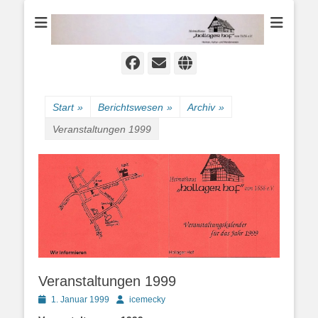
Heimat-, Kultur- und Wanderverein
Heimathaus
Hollager Hof v.
1656 e.V.
Facebook
E-
Website
Mail
Start
»
Berichtswesen
»
Archiv
»
Veranstaltungen 1999
Veranstaltungen 1999
Posted
Autor
1. Januar 1999
icemecky
on