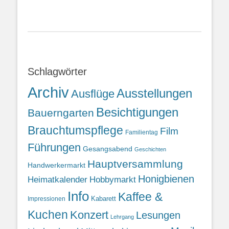
Schlagwörter
Archiv
Ausstellungen
Ausflüge
Besichtigungen
Bauerngarten
Brauchtumspflege
Film
Familientag
Führungen
Gesangsabend
Geschichten
Hauptversammlung
Handwerkermarkt
Honigbienen
Heimatkalender
Hobbymarkt
Info
Kaffee &
Kabarett
Impressionen
Kuchen
Konzert
Lesungen
Lehrgang