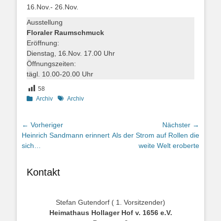
16.Nov.- 26.Nov.
Ausstellung
Floraler Raumschmuck
Eröffnung:
Dienstag, 16.Nov. 17.00 Uhr
Öffnungszeiten:
tägl. 10.00-20.00 Uhr
58
Kategorien
Schlagworte
Archiv
Archiv
Beitragsnavigation
← Vorheriger
Nächster →
Vorheriger
Nächster
Heinrich Sandmann erinnert
Als der Strom auf Rollen die
Beitrag:
Beitrag:
sich…
weite Welt eroberte
Kontakt
Stefan Gutendorf ( 1. Vorsitzender)
Heimathaus Hollager Hof v. 1656 e.V.