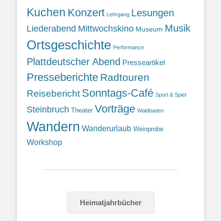
Kuchen
Konzert
Lesungen
Lehrgang
Musik
Liederabend
Mittwochskino
Museum
Ortsgeschichte
Performance
Plattdeutscher Abend
Presseartikel
Presseberichte
Radtouren
Sonntags-Café
Reisebericht
Sport & Spiel
Vorträge
Steinbruch
Theater
Waldbaden
Wandern
Wanderurlaub
Weinprobe
Workshop
Heimatjahrbücher