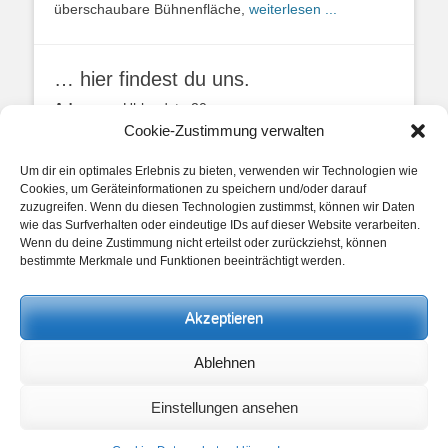
überschaubare Bühnenfläche,
weiterlesen ...
… hier findest du uns.
Adresse:
Uhlandstr. 20
49134 Wallenhorst
Cookie-Zustimmung verwalten
Anfahrtbeschreibung
Um dir ein optimales Erlebnis zu bieten, verwenden wir Technologien wie
Cookies, um Geräteinformationen zu speichern und/oder darauf
zuzugreifen. Wenn du diesen Technologien zustimmst, können wir Daten
wie das Surfverhalten oder eindeutige IDs auf dieser Website verarbeiten.
Wenn du deine Zustimmung nicht erteilst oder zurückziehst, können
bestimmte Merkmale und Funktionen beeinträchtigt werden.
unsere Posts
Akzeptieren
Beitragskategorien
Ablehnen
Beitragskategorien
Einstellungen ansehen
Copyright © 2026
Heimathaus Hollager Hof v. 1656 e.V.
. Alle Rechte
vorbehalten.
Datenschutzerklärung