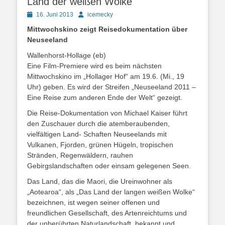
Land der weißen Wolke
Posted
Autor
16. Juni 2013
icemecky
on
Mittwochskino zeigt Reisedokumentation über
Neuseeland
Wallenhorst-Hollage (eb)
Eine Film-Premiere wird es beim nächsten
Mittwochskino im „Hollager Hof“ am 19.6. (Mi., 19
Uhr) geben. Es wird der Streifen „Neuseeland 2011 –
Eine Reise zum anderen Ende der Welt“ gezeigt.
Die Reise-Dokumentation von Michael Kaiser führt
den Zuschauer durch die atemberaubenden,
vielfältigen Land- Schaften Neuseelands mit
Vulkanen, Fjorden, grünen Hügeln, tropischen
Stränden, Regenwäldern, rauhen
Gebirgslandschaften oder einsam gelegenen Seen.
Das Land, das die Maori, die Ureinwohner als
„Aotearoa“, als „Das Land der langen weißen Wolke“
bezeichnen, ist wegen seiner offenen und
freundlichen Gesellschaft, des Artenreichtums und
der unberührten Naturlandschaft bekannt und