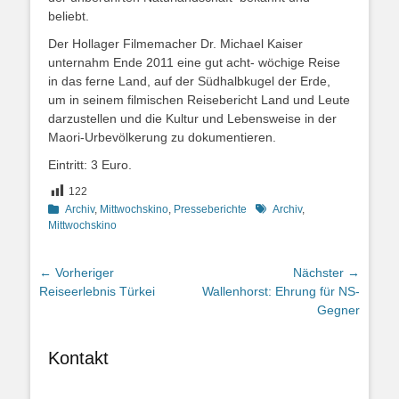
beliebt.
Der Hollager Filmemacher Dr. Michael Kaiser
unternahm Ende 2011 eine gut acht- wöchige Reise
in das ferne Land, auf der Südhalbkugel der Erde,
um in seinem filmischen Reisebericht Land und Leute
darzustellen und die Kultur und Lebensweise in der
Maori-Urbevölkerung zu dokumentieren.
Eintritt: 3 Euro.
122
Kategorien
Schlagworte
Archiv
,
Mittwochskino
,
Presseberichte
Archiv
,
Mittwochskino
Beitragsnavigation
← Vorheriger
Nächster →
Vorheriger
Nächster
Reiseerlebnis Türkei
Wallenhorst: Ehrung für NS-
Beitrag:
Beitrag:
Gegner
Kontakt