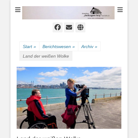
Heimat-, Kultur- und Wanderverein
Heimathaus
Hollager Hof v.
1656 e.V.
Facebook
E-
Website
Mail
Start
»
Berichtswesen
»
Archiv
»
Land der weißen Wolke