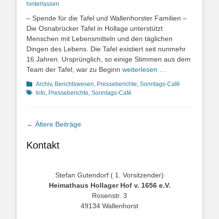
on
hinterlassen
– Spende für die Tafel und Wallenhorster Familien –
Die Osnabrücker Tafel in Hollage unterstützt
Menschen mit Lebensmitteln und den täglichen
Dingen des Lebens. Die Tafel existiert seit nunmehr
16 Jahren. Ursprünglich, so einige Stimmen aus dem
Team der Tafel, war zu Beginn
weiterlesen …
Kategorien
Schlagworte
Archiv
,
Berichtswesen
,
Presseberichte
,
Sonntags-Café
Info
,
Presseberichte
,
Sonntags-Café
Beitragsnavigation
←
Ältere Beiträge
Kontakt
Stefan Gutendorf ( 1. Vorsitzender)
Heimathaus Hollager Hof v. 1656 e.V.
Rosenstr. 3
49134 Wallenhorst