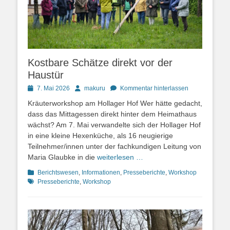
Kostbare Schätze direkt vor der
Haustür
Posted
Autor
7. Mai 2026
makuru
Kommentar hinterlassen
on
Kräuterworkshop am Hollager Hof Wer hätte gedacht,
dass das Mittagessen direkt hinter dem Heimathaus
wächst? Am 7. Mai verwandelte sich der Hollager Hof
in eine kleine Hexenküche, als 16 neugierige
Teilnehmer/innen unter der fachkundigen Leitung von
Maria Glaubke in die
weiterlesen …
Kategorien
Schlagwor
Berichtswesen
,
Informationen
,
Presseberichte
,
Workshop
Presseberichte
,
Workshop