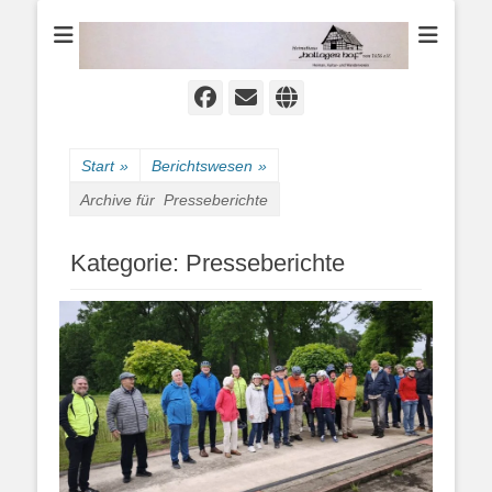
Heimat-, Kultur- und Wanderverein
Heimathaus
Hollager Hof v.
1656 e.V.
Facebook
E-
Website
Mail
Start
»
Berichtswesen
»
Archive für
Presseberichte
Kategorie:
Presseberichte