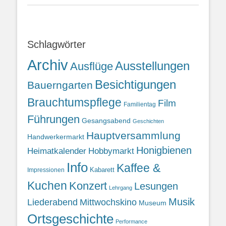
Schlagwörter
Archiv
Ausstellungen
Ausflüge
Besichtigungen
Bauerngarten
Brauchtumspflege
Film
Familientag
Führungen
Gesangsabend
Geschichten
Hauptversammlung
Handwerkermarkt
Honigbienen
Heimatkalender
Hobbymarkt
Info
Kaffee &
Kabarett
Impressionen
Kuchen
Konzert
Lesungen
Lehrgang
Musik
Liederabend
Mittwochskino
Museum
Ortsgeschichte
Performance