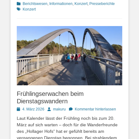
Kategorien
Schlagworte
Berichtswesen
,
Informationen
,
Konzert
,
Presseberichte
Konzert
Frühlingserwachen beim
Dienstagswandern
Posted
Autor
4. März 2026
makuru
Kommentar hinterlassen
on
Laut Kalender lässt der Frühling noch bis zum 20.
März auf sich warten – doch für die Wanderfreunde
des „Hollager Hofs“ hat er gefühlt bereits am
vergangenen Dienstag begonnen. Bei strahlendem