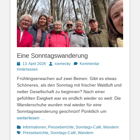
Eine Sonntagswanderung
Posted
Autor
13. April 2026
icemecky
Kommentar
on
hinterlassen
Frühlingserwachen auf zwei Beinen: Gibt es etwas
Schöneres, als den Sonntag mit frischer Waldluft und
netter Gesellschaft zu beginnen? Nach einer
gefühlten Ewigkeit war es endlich wieder so weit: Die
Wanderschuhe wurden mal wieder für eine
Sonntagswanderung geschnürt! Pünktlich um
weiterlesen …
Kategorien
Schlagwor
Informationen
,
Presseberichte
,
Sonntags-Café
,
Wandern
Presseberichte
,
Sonntags-Café
,
Wandern