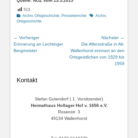
Quelle: NOZ vom 15.5.2015
513
Kategorien
Schlagworte
Archiv
,
Ortsgeschichte
,
Presseberichte
Archiv
,
Ortsgeschichte
Beitragsnavigation
← Vorheriger
Nächster →
Vorheriger
Nächster
Erinnerung an Lechtinger
Die Alfersstraße in Alt-
Beitrag:
Beitrag:
Bergmeister
Wallenhorst erinnert an den
Ortsgeistlichen von 1929 bis
1959
Kontakt
Stefan Gutendorf ( 1. Vorsitzender)
Heimathaus Hollager Hof v. 1656 e.V.
Rosenstr. 3
49134 Wallenhorst