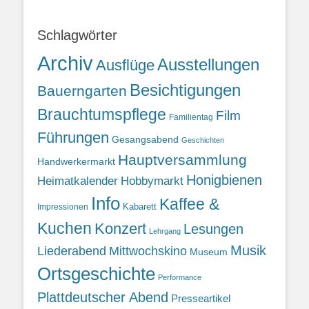
Schlagwörter
Archiv
Ausstellungen
Ausflüge
Besichtigungen
Bauerngarten
Brauchtumspflege
Film
Familientag
Führungen
Gesangsabend
Geschichten
Hauptversammlung
Handwerkermarkt
Honigbienen
Heimatkalender
Hobbymarkt
Info
Kaffee &
Kabarett
Impressionen
Kuchen
Konzert
Lesungen
Lehrgang
Musik
Liederabend
Mittwochskino
Museum
Ortsgeschichte
Performance
Plattdeutscher Abend
Presseartikel