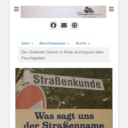
Heimat-, Kultur- und Wanderverein
Heimathaus
Hollager Hof v.
1656 e.V.
Facebook
E-
Website
Mail
Start
»
Berichtswesen
»
Archiv
»
Der Unländer Damm in Rulle durchquert altes
Feuchtgebiet