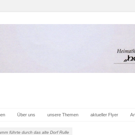
er Hof v. 1656 e.V.
gen
Über uns
unsere Themen
aktueller Flyer
An
mm führte durch das alte Dorf Rulle