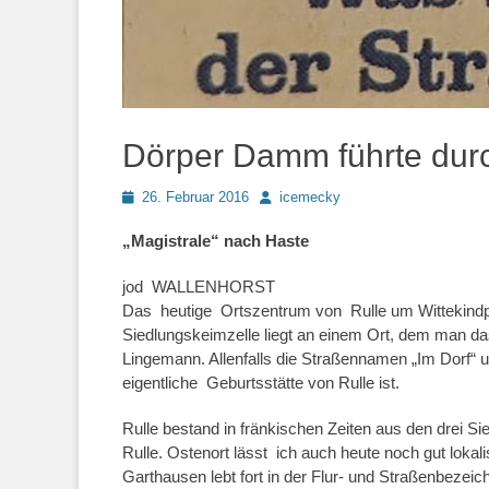
Dörper Damm führte durch
Posted
Autor
26. Februar 2016
icemecky
on
„Magistrale“ nach Haste
jod WALLENHORST
Das heutige Ortszentrum von Rulle um Wittekindpl
Siedlungskeimzelle liegt an einem Ort, dem man das
Lingemann. Allenfalls die Straßennamen „Im Dorf“ 
eigentliche Geburtsstätte von Rulle ist.
Rulle bestand in fränkischen Zeiten aus den drei 
Rulle. Ostenort lässt ich auch heute noch gut lokali
Garthausen lebt fort in der Flur- und Straßenbezei