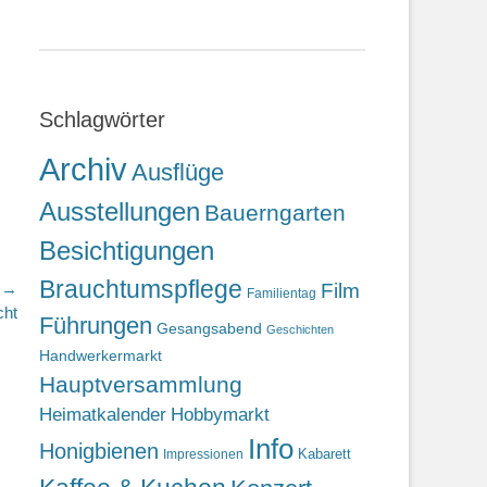
Schlagwörter
Archiv
Ausflüge
Ausstellungen
Bauerngarten
Besichtigungen
Brauchtumspflege
Film
r →
Familientag
cht
Führungen
Gesangsabend
Geschichten
Handwerkermarkt
Hauptversammlung
Heimatkalender
Hobbymarkt
Info
Honigbienen
Kabarett
Impressionen