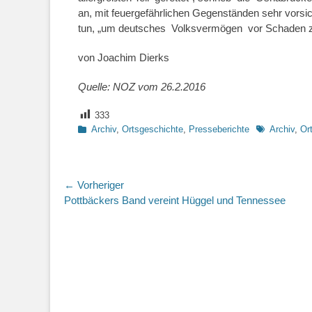
an, mit feuergefährlichen Gegenständen sehr vorsic
tun, „um deutsches Volksvermögen vor Schaden 
von Joachim Dierks
Quelle: NOZ vom 26.2.2016
333
Kategorien
Schlagworte
Archiv
,
Ortsgeschichte
,
Presseberichte
Archiv
,
Or
Beitragsnavigation
← Vorheriger
Vorheriger
Pottbäckers Band vereint Hüggel und Tennessee
Beitrag: