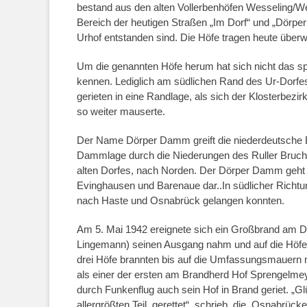
bestand aus den alten Vollerbenhöfen Wesseling/We
Bereich der heutigen Straßen „Im Dorf“ und „Dörpe
Urhof entstanden sind. Die Höfe tragen heute übe
Um die genannten Höfe herum hat sich nicht das spä
kennen. Lediglich am südlichen Rand des Ur-Dorfes 
gerieten in eine Randlage, als sich der Klosterbez
so weiter mauserte.
Der Name Dörper Damm greift die niederdeutsche Be
Dammlage durch die Niederungen des Ruller Bruche
alten Dorfes, nach Norden. Der Dörper Damm geht i
Evinghausen und Barenaue dar..In südlicher Richt
nach Haste und Osnabrück gelangen konnten.
Am 5. Mai 1942 ereignete sich ein Großbrand am 
Lingemann) seinen Ausgang nahm und auf die Höf
drei Höfe brannten bis auf die Umfassungsmauern 
als einer der ersten am Brandherd Hof Sprengelmeye
durch Funkenflug auch sein Hof in Brand geriet. „G
allergrößten Teil gerettet“, schrieb die Osnabrück