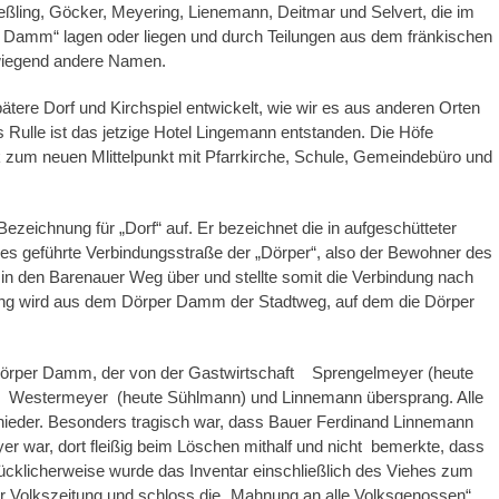
ßling, Göcker, Meyering, Lienemann, Deitmar und Selvert, die im
r Damm“ lagen oder liegen und durch Teilungen aus dem fränkischen
rwiegend andere Namen.
tere Dorf und Kirchspiel entwickelt, wie wir es aus anderen Orten
Rulle ist das jetzige Hotel Lingemann entstanden. Die Höfe
irk zum neuen Mlittelpunkt mit Pfarrkirche, Schule, Gemeindebüro und
zeichnung für „Dorf“ auf. Er bezeichnet die in aufgeschütteter
s geführte Verbindungsstraße der „Dörper“, also der Bewohner des
n den Barenauer Weg über und stellte somit die Verbindung nach
ung wird aus dem Dörper Damm der Stadtweg, auf dem die Dörper
Dörper Damm, der von der Gastwirtschaft Sprengelmeyer (heute
e Westermeyer (heute Sühlmann) und Linnemann übersprang. Alle
nieder. Besonders tragisch war, dass Bauer Ferdinand Linnemann
r war, dort fleißig beim Löschen mithalf und nicht bemerkte, dass
lücklicherweise wurde das Inventar einschließlich des Viehes zum
er Volkszeitung und schloss die „Mahnung an alle Volksgenossen“