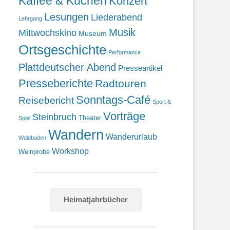
Kaffee & Kuchen
Konzert
Lesungen
Liederabend
Lehrgang
Musik
Mittwochskino
Museum
Ortsgeschichte
Performance
Plattdeutscher Abend
Presseartikel
Presseberichte
Radtouren
Sonntags-Café
Reisebericht
Sport &
Vorträge
Steinbruch
Theater
Spiel
Wandern
Wanderurlaub
Waldbaden
Workshop
Weinprobe
Heimatjahrbücher