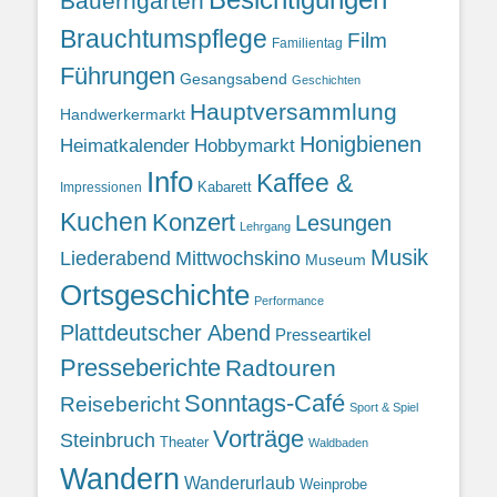
Bauerngarten
Brauchtumspflege
Film
Familientag
Führungen
Gesangsabend
Geschichten
Hauptversammlung
Handwerkermarkt
Honigbienen
Heimatkalender
Hobbymarkt
Info
Kaffee &
Kabarett
Impressionen
Kuchen
Konzert
Lesungen
Lehrgang
Musik
Liederabend
Mittwochskino
Museum
Ortsgeschichte
Performance
Plattdeutscher Abend
Presseartikel
Presseberichte
Radtouren
Sonntags-Café
Reisebericht
Sport & Spiel
Vorträge
Steinbruch
Theater
Waldbaden
Wandern
Wanderurlaub
Weinprobe