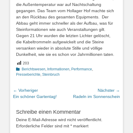
die Außentemperatur war auf Nachtschaltung
gegangen. Das Team vom Hollager Hof machte sich
an den Rückbau des gesamten Equipments. Der
Abbau geht immer schneller als der Aufbau, was für
Steinformationen wie auch Veranstaltungen gilt.
Gegen 21 Uhr wurden die letzten Lichter gelöscht,
die Kabeltrommeln aufgewickelt und die Steine
versanken wieder in absolute Stille und völlige
Dunkelheit, wie sie es schon vor Jahrmillionen taten.
203
Kategorien
Berichtswesen
,
Informationen
,
Performance
,
Presseberichte
,
Steinbruch
Beitragsnavigation
← Vorheriger
Nächster →
Vorheriger
Nächster
Ein schöner Gartentag!
Radeln im Sonnenschein
Beitrag:
Beitrag:
Schreibe einen Kommentar
Deine E-Mail-Adresse wird nicht veröffentlicht.
Erforderliche Felder sind mit
*
markiert