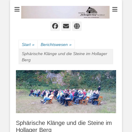
Heimat-, Kultur- und Wanderverein
Heimathaus
Hollager Hof v.
1656 e.V.
Facebook
E-
Website
Mail
Start
»
Berichtswesen
»
Sphärische Klänge und die Steine im Hollager
Berg
Sphärische Klänge und die Steine im
Hollager Berg