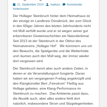
Posted
Autor
21. September 2024
makuru
Kommentar
on
hinterlassen
Der Hollager Steinbruch hinter dem Heimathaus ist
der einzige im Landkreis Osnabrück, der zum Glück
in den 60iger Jahren des letzten Jahrhunderts nicht
mit Müll verfüllt wurde und er ist wegen seiner gut
erkennbaren Gesteinsschichten ein Naturdenkmal.
Seit 2013 ist der Steinbruch in der Obhut des
Heimatvereins „Hollager Hof“. Wir kümmern uns um
den Bewuchs, die Spielgeräte und die Wetterhütte
und räumen auch den Müll weg, der immer wieder
dort vergessen wird.
Der Steinbruch kennt aber auch andere Zeiten, in
denen er als Veranstaltungsort fungierte. Daran
haben wir am vergangenen Freitag angeknüpft und
den Klangkünstler Bert „Feinstrom“ Fleißig aus
Hollage gebeten, eine Klang-Performance im
Steinbruch zu machen. Das Ambiente passt dazu,
die Akustik auch, aber alles andere fehlt dort
natürlich, insbesondere Strom und Sitzgelegenheiten.