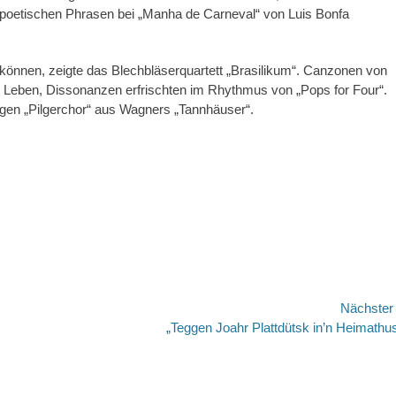
t poetischen Phrasen bei „Manha de Carneval“ von Luis Bonfa
önnen, zeigte das Blechbläserquartett „Brasilikum“. Canzonen von
 Leben, Dissonanzen erfrischten im Rhythmus von „Pops for Four“.
en „Pilgerchor“ aus Wagners „Tannhäuser“.
Nächste
Nächster
„Teggen Joahr Plattdütsk in’n Heimathu
Beitrag: