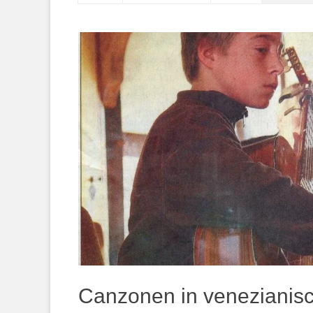
springen
Canzonen in venezianisc