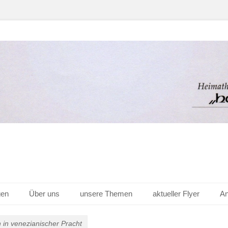
er Hof v. 1656 e.V.
gen
Über uns
unsere Themen
aktueller Flyer
An
in venezianischer Pracht