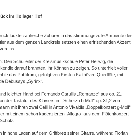
ück im Hollager Hof
ück lockte zahlreiche Zuhörer in das stimmungsvolle Ambiente des
ler aus dem ganzen Landkreis setzten einen erfrischenden Akzent
vereins.
: Den Schulleiter der Kreismusikschule Peter Hellwig, die
ker,die darauf brannten, ihr Können zu zeigen. So unterhielt voller
 das Publikum, gefolgt von Kirsten Kalthöver, Querflöte, mit
de Debussys „Syrinx“.
und leichter Hand bei Fernando Carullis „Romanze“ aus op. 21.
von der Tastatur des Klaviers im „Scherzo b-Moll“ op. 31,2 von
ann mit ihren zwei Celli in Antonio Vivaldis „Doppelkonzert g-Moll“
ver mit einem schön kadenzierten „Allegro“ aus dem Flötenkonzert
 Scholz.
n in hohe Lagen auf dem Griffbrett seiner Gitarre, während Florian