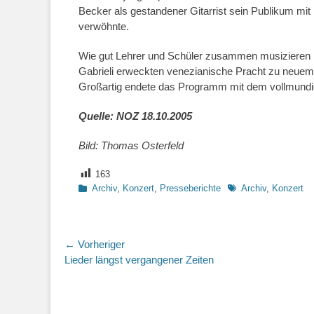
Becker als gestandener Gitarrist sein Publikum mi
verwöhnte.
Wie gut Lehrer und Schüler zusammen musizieren k
Gabrieli erweckten venezianische Pracht zu neuem
Großartig endete das Programm mit dem vollmundig
Quelle: NOZ 18.10.2005
Bild: Thomas Osterfeld
163
Kategorien
Schlagworte
Archiv
,
Konzert
,
Presseberichte
Archiv
,
Konzert
Beitragsnavigation
← Vorheriger
Vorheriger
Lieder längst vergangener Zeiten
Beitrag: