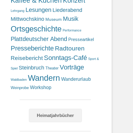
Kaffee & Kuchen
Konzert
Lesungen
Liederabend
Lehrgang
Musik
Mittwochskino
Museum
Ortsgeschichte
Performance
Plattdeutscher Abend
Presseartikel
Presseberichte
Radtouren
Sonntags-Café
Reisebericht
Sport &
Vorträge
Steinbruch
Theater
Spiel
Wandern
Wanderurlaub
Waldbaden
Workshop
Weinprobe
Heimatjahrbücher