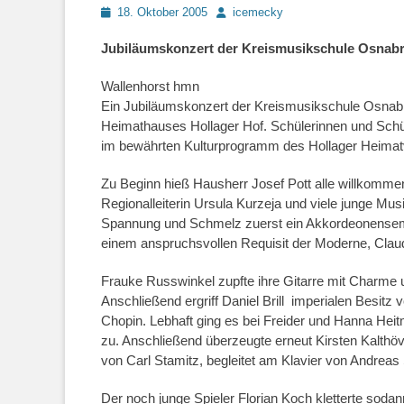
Posted
Autor
18. Oktober 2005
icemecky
on
Jubiläumskonzert der Kreismusikschule Osnabr
Wallenhorst hmn
Ein Jubiläumskonzert der Kreismusikschule Osnabr
Heimathauses Hollager Hof. Schülerinnen und Schü
im bewährten Kulturprogramm des Hollager Heimat
Zu Beginn hieß Hausherr Josef Pott alle willkommen
Regionalleiterin Ursula Kurzeja und viele junge Musi
Spannung und Schmelz zuerst ein Akkordeonensemble
einem anspruchsvollen Requisit der Moderne, Clau
Frauke Russwinkel zupfte ihre Gitarre mit Charme 
Anschließend ergriff Daniel Brill imperialen Besitz 
Chopin. Lebhaft ging es bei Freider und Hanna Heitm
zu. Anschließend überzeugte erneut Kirsten Kalthö
von Carl Stamitz, begleitet am Klavier von Andreas
Der noch junge Spieler Florian Koch kletterte sodan