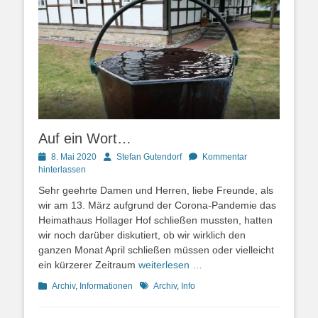
Auf ein Wort…
Posted
Autor
8. Mai 2020
Stefan Gutendorf
Kommentar
on
hinterlassen
Sehr geehrte Damen und Herren, liebe Freunde, als
wir am 13. März aufgrund der Corona-Pandemie das
Heimathaus Hollager Hof schließen mussten, hatten
wir noch darüber diskutiert, ob wir wirklich den
ganzen Monat April schließen müssen oder vielleicht
ein kürzerer Zeitraum
weiterlesen …
Kategorien
Schlagworte
Archiv
,
Informationen
Archiv
,
Info