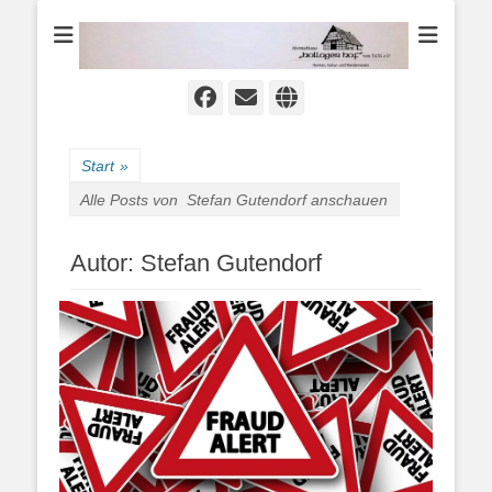
Heimat-, Kultur- und Wanderverein
Heimathaus
Hollager Hof v.
1656 e.V.
Facebook
E-
Website
Mail
Start
»
Alle Posts von
Stefan Gutendorf anschauen
Autor:
Stefan Gutendorf