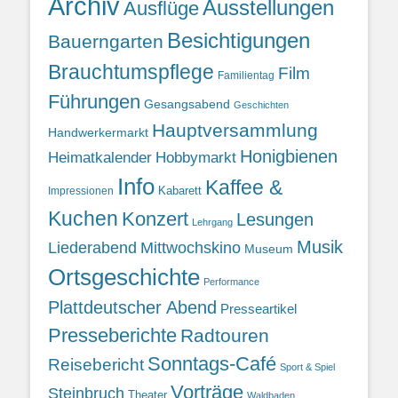
Archiv
Ausstellungen
Ausflüge
Besichtigungen
Bauerngarten
Brauchtumspflege
Film
Familientag
Führungen
Gesangsabend
Geschichten
Hauptversammlung
Handwerkermarkt
Honigbienen
Heimatkalender
Hobbymarkt
Info
Kaffee &
Kabarett
Impressionen
Kuchen
Konzert
Lesungen
Lehrgang
Musik
Liederabend
Mittwochskino
Museum
Ortsgeschichte
Performance
Plattdeutscher Abend
Presseartikel
Presseberichte
Radtouren
Sonntags-Café
Reisebericht
Sport & Spiel
Vorträge
Steinbruch
Theater
Waldbaden