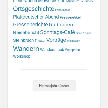
Musik
Liederabend
Mittwochskino
Museum
Ortsgeschichte
Performance
Plattdeutscher Abend
Presseartikel
Presseberichte
Radtouren
Sonntags-Café
Reisebericht
Sport & Spiel
Vorträge
Steinbruch
Theater
Waldbaden
Wandern
Wanderurlaub
Weinprobe
Workshop
Heimatjahrbücher