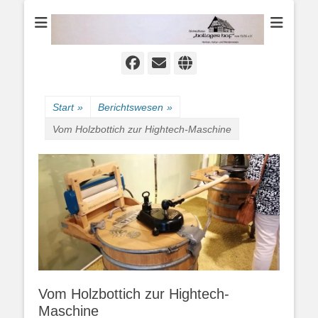
Heimat-, Kultur- und Wanderverein
Heimathaus
Hollager Hof v.
1656 e.V.
Facebook
E-
Website
Mail
Start
»
Berichtswesen
»
Vom Holzbottich zur Hightech-Maschine
Vom Holzbottich zur Hightech-
Maschine