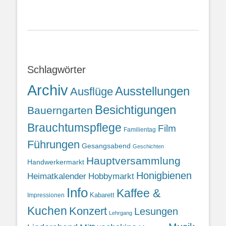
Schlagwörter
Archiv
Ausstellungen
Ausflüge
Besichtigungen
Bauerngarten
Brauchtumspflege
Film
Familientag
Führungen
Gesangsabend
Geschichten
Hauptversammlung
Handwerkermarkt
Honigbienen
Heimatkalender
Hobbymarkt
Info
Kaffee &
Kabarett
Impressionen
Kuchen
Konzert
Lesungen
Lehrgang