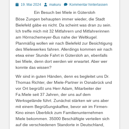
Posted
Autor
19. Mai 2024
makuru
Kommentar hinterlassen
on
Ein Besuch bei Miele in Gütersloh
Böse Zungen behaupten immer wieder, die Stadt
Bielefeld gäbe es nicht. Da scheint was dran zu sein.
Ich treffe mich mit 32 Mitfahrern und Mitfahrerinnen
am Hörnschemeyer-Bus nahe der Weltkugel.
Planmäßig wollen wir nach Bielefeld zur Besichtigung
des Mielewerkes fahren. Allerdings kommen wir nach
etwa einer Stunde Fahrt in Gütersloh an, ebenfalls
bei Miele, denn dort werden wir erwartet. Aber wer
konnte das wissen?
Wir sind in guten Händen, denn es begleitet uns Dr.
Thomas Richter, der Miele-Partner in Osnabrück und
vor Ort begrüßt uns Herr Adam, Mitarbeiter der
Fa.Miele seit 37 Jahren, der uns auf dem
Werksgelände führt. Zunächst stärken wir uns aber
mit einem Begrüßungskaffee, bevor wir im Firmen-
Kino einen Überblick zum Familienunternehmen
Miele bekommen. 35000 Beschäftigte verteilen sich
auf die verschiedenen Standorte in Deutschland,