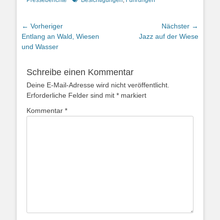
Presseberichte
Besichtigungen
,
Führungen
Beitragsnavigation
← Vorheriger
Nächster →
Vorheriger
Nächster
Entlang an Wald, Wiesen
Jazz auf der Wiese
Beitrag:
Beitrag:
und Wasser
Schreibe einen Kommentar
Deine E-Mail-Adresse wird nicht veröffentlicht.
Erforderliche Felder sind mit
*
markiert
Kommentar
*