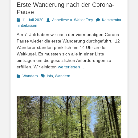
Erste Wanderung nach der Corona-
Pause
Posted
Autor
11. Juli 2020
Anneliese u. Walter Frey
Kommentar
on
hinterlassen
Am 7. Juli haben wir nach der viermonatigen Corona-
Pause wieder die erste Wanderung durchgeführt. 12
Wanderer standen pünktlich um 14 Uhr an der
Weltkugel. Es mussten sich alle in einer Liste
eintragen um die gesetzlichen Anforderungen zu
erfüllen. Wir einigten
weiterlesen …
Kategorien
Schlagworte
Wandern
Info
,
Wandern