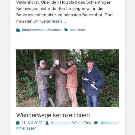
Wallenhorst. Über den Holzpfad des Schleptruper
Kirchweges hinter der Kirche gingen wir in die
Bauernschaften bis zum nächsten Bauernhof. Dort
mussten wir
weiterlesen …
Kategorien
Schlagworte
Informationen
,
Wandern
Wandern
Wanderwege kennzeichnen
Posted
Autor
11. Juli 2020
Anneliese u. Walter Frey
Kommentar
on
hinterlassen