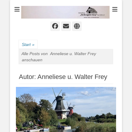
Heimat-, Kultur- und Wanderverein
Heimathaus
Hollager Hof v.
1656 e.V.
Facebook
E-
Website
Mail
Start
»
Alle Posts von
Anneliese u. Walter Frey
anschauen
Autor:
Anneliese u. Walter Frey