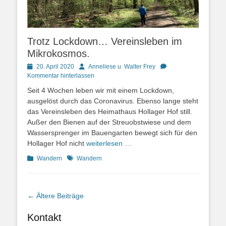
Trotz Lockdown… Vereinsleben im
Mikrokosmos.
Posted
Autor
20. April 2020
Anneliese u. Walter Frey
on
Kommentar hinterlassen
Seit 4 Wochen leben wir mit einem Lockdown,
ausgelöst durch das Coronavirus. Ebenso lange steht
das Vereinsleben des Heimathaus Hollager Hof still.
Außer den Bienen auf der Streuobstwiese und dem
Wassersprenger im Bauengarten bewegt sich für den
Hollager Hof nicht
weiterlesen …
Kategorien
Schlagworte
Wandern
Wandern
Beitragsnavigation
←
Ältere Beiträge
Kontakt