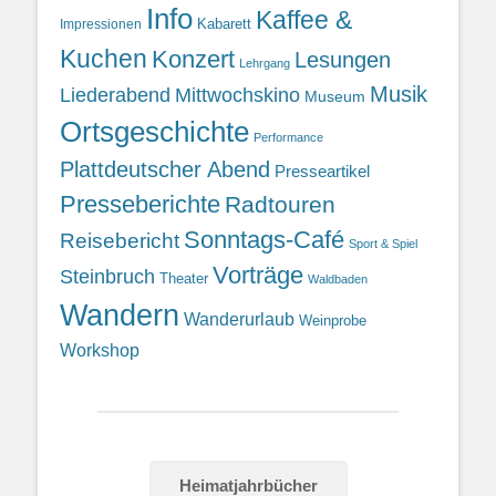
Info
Kaffee &
Kabarett
Impressionen
Kuchen
Konzert
Lesungen
Lehrgang
Musik
Liederabend
Mittwochskino
Museum
Ortsgeschichte
Performance
Plattdeutscher Abend
Presseartikel
Presseberichte
Radtouren
Sonntags-Café
Reisebericht
Sport & Spiel
Vorträge
Steinbruch
Theater
Waldbaden
Wandern
Wanderurlaub
Weinprobe
Workshop
Heimatjahrbücher