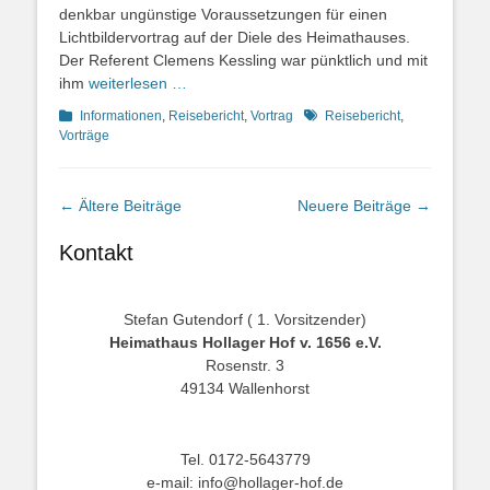
denkbar ungünstige Voraussetzungen für einen
Lichtbildervortrag auf der Diele des Heimathauses.
Der Referent Clemens Kessling war pünktlich und mit
ihm
weiterlesen …
Kategorien
Schlagworte
Informationen
,
Reisebericht
,
Vortrag
Reisebericht
,
Vorträge
Beitragsnavigation
←
Ältere Beiträge
Neuere Beiträge
→
Kontakt
Stefan Gutendorf ( 1. Vorsitzender)
Heimathaus Hollager Hof v. 1656 e.V.
Rosenstr. 3
49134 Wallenhorst
Tel. 0172-5643779
e-mail: info@hollager-hof.de