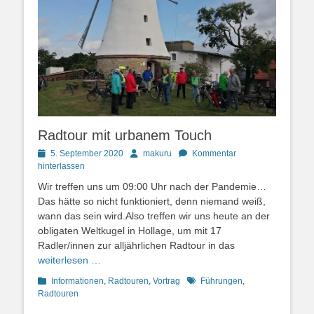
Radtour mit urbanem Touch
Posted
Autor
5. September 2020
makuru
Kommentar
on
hinterlassen
Wir treffen uns um 09:00 Uhr nach der Pandemie…
Das hätte so nicht funktioniert, denn niemand weiß,
wann das sein wird.Also treffen wir uns heute an der
obligaten Weltkugel in Hollage, um mit 17
Radler/innen zur alljährlichen Radtour in das
weiterlesen …
Kategorien
Schlagworte
Informationen
,
Radtouren
,
Vortrag
Führungen
,
Radtouren