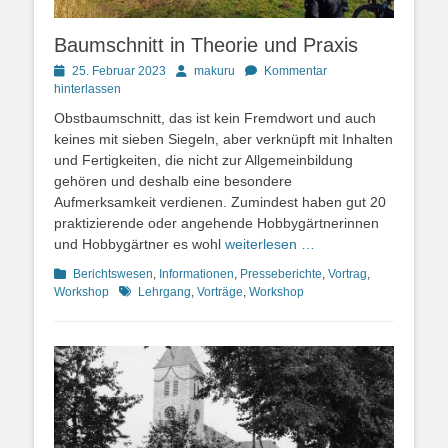
Baumschnitt in Theorie und Praxis
Posted
Autor
25. Februar 2023
makuru
Kommentar
on
hinterlassen
Obstbaumschnitt, das ist kein Fremdwort und auch
keines mit sieben Siegeln, aber verknüpft mit Inhalten
und Fertigkeiten, die nicht zur Allgemeinbildung
gehören und deshalb eine besondere
Aufmerksamkeit verdienen. Zumindest haben gut 20
praktizierende oder angehende Hobbygärtnerinnen
und Hobbygärtner es wohl
weiterlesen …
Kategorien
Berichtswesen
,
Informationen
,
Presseberichte
,
Vortrag
,
Schlagworte
Workshop
Lehrgang
,
Vorträge
,
Workshop