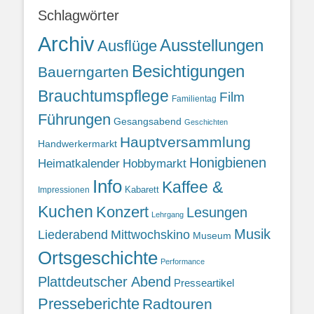
Schlagwörter
Archiv
Ausstellungen
Ausflüge
Besichtigungen
Bauerngarten
Brauchtumspflege
Film
Familientag
Führungen
Gesangsabend
Geschichten
Hauptversammlung
Handwerkermarkt
Honigbienen
Heimatkalender
Hobbymarkt
Info
Kaffee &
Kabarett
Impressionen
Kuchen
Konzert
Lesungen
Lehrgang
Musik
Liederabend
Mittwochskino
Museum
Ortsgeschichte
Performance
Plattdeutscher Abend
Presseartikel
Presseberichte
Radtouren