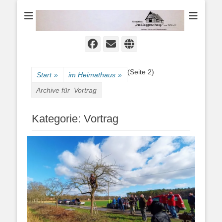
Heimat-, Kultur- und Wanderverein
Heimathaus
Hollager Hof v.
1656 e.V.
Facebook
E-
Website
Mail
(Seite 2)
Start
»
im Heimathaus
»
Archive für
Vortrag
Kategorie:
Vortrag