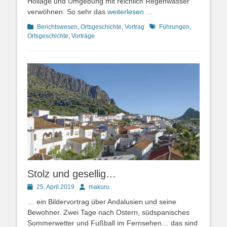
Hollage und Umgebung mit reichlich Regenwasser
verwöhnen. So sehr das
weiterlesen …
Kategorien
Schlagworte
Berichtswesen
,
Ortsgeschichte
,
Vortrag
Führungen
,
Ortsgeschichte
,
Vorträge
Stolz und gesellig…
Posted
Autor
25. April 2019
makuru
on
… ein Bildervortrag über Andalusien und seine
Bewohner. Zwei Tage nach Ostern, südspanisches
Sommerwetter und Fußball im Fernsehen… das sind