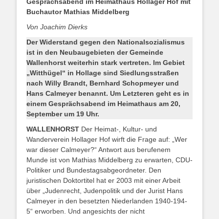
Gesprächsabend im Heimathaus Hollager Hof mit
Buchautor Mathias Middelberg
Von Joachim Dierks
Der Widerstand gegen den Nationalsozialismus
ist in den Neubaugebieten der Gemeinde
Wallenhorst weiterhin stark vertreten. Im Gebiet
„Witthügel“ in Hollage sind Siedlungsstraßen
nach Willy Brandt, Bernhard Schopmeyer und
Hans Calmeyer benannt. Um Letzteren geht es in
einem Gesprächsabend im Heimathaus am 20,
September um 19 Uhr.
WALLENHORST
Der Heimat-, Kultur- und
Wanderverein Hollager Hof wirft die Frage auf: „Wer
war dieser Calmeyer?“ Antwort aus berufenem
Munde ist von Mathias Middelberg zu erwarten, CDU-
Politiker und Bundestagsabgeordneter. Den
juristischen Doktortitel hat er 2003 mit einer Arbeit
über „Judenrecht, Judenpolitik und der Jurist Hans
Calmeyer in den besetzten Niederlanden 1940-194-
5“ erworben. Und angesichts der nicht