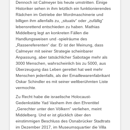
Dennoch ist Calmeyer bis heute umstritten. Einige
Historiker sehen in ihm letztlich ein funktionierendes
Rädchen im Getriebe der Mordmaschinerie und
billigen ihm allenfalls zu, „situativ“ oder „zufällig“
lebensrettend entschieden zu haben. Mathias
Middelberg legt an konkreten Fällen die
Handlungsweisen und -spielräume des
„Rassereferenten“ dar. Er ist der Meinung, dass
Calmeyer mit seiner Strategie scheinbarer
Anpassung, aber tatsächlicher Sabotage mehr als
3000 Menschen, wahrscheinlich bis zu 5000, aus
Überzeugung das Leben gerettet hat weit mehr
Menschen jedenfalls, als der Emaillewarenfabrikant
Oskar Schindler es mit seiner weltberühmten Liste
vermochte.
Zu Recht habe die israelische Holocaust-
Gedenkstätte Yad Vashem ihm den Ehrentitel
„Gerechter unter den Völkern“ verliehen, meint
Middelberg. Und er ist glücklich über den
einstimmigen Beschluss des Osnabrücker Stadtrats
im Dezember 2017, im Museumsquartier die Villa