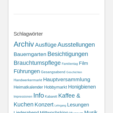
Schlagwörter
Archiv
Ausstellungen
Ausflüge
Besichtigungen
Bauerngarten
Brauchtumspflege
Film
Familientag
Führungen
Gesangsabend
Geschichten
Hauptversammlung
Handwerkermarkt
Honigbienen
Heimatkalender
Hobbymarkt
Info
Kaffee &
Kabarett
Impressionen
Kuchen
Konzert
Lesungen
Lehrgang
Musik
Liederabend
Mittwochskino