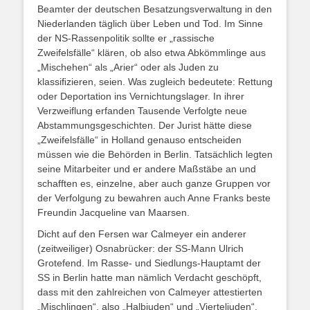
Beamter der deutschen Besatzungsverwaltung in den
Niederlanden täglich über Leben und Tod. Im Sinne
der NS-Rassenpolitik sollte er „rassische
Zweifelsfälle“ klären, ob also etwa Abkömmlinge aus
„Mischehen“ als „Arier“ oder als Juden zu
klassiﬁzieren, seien. Was zugleich bedeutete: Rettung
oder Deportation ins Vernichtungslager. In ihrer
Verzweiflung erfanden Tausende Verfolgte neue
Abstammungsgeschichten. Der Jurist hätte diese
„Zweifelsfälle“ in Holland genauso entscheiden
müssen wie die Behörden in Berlin. Tatsächlich legten
seine Mitarbeiter und er andere Maßstäbe an und
schafften es, einzelne, aber auch ganze Gruppen vor
der Verfolgung zu bewahren auch Anne Franks beste
Freundin Jacqueline van Maarsen.
Dicht auf den Fersen war Calmeyer ein anderer
(zeitweiliger) Osnabrücker: der SS-Mann Ulrich
Grotefend. Im Rasse- und Siedlungs-Hauptamt der
SS in Berlin hatte man nämlich Verdacht geschöpft,
dass mit den zahlreichen von Calmeyer attestierten
„Mischlingen“, also „Halbjuden“ und „Vierteljuden“,