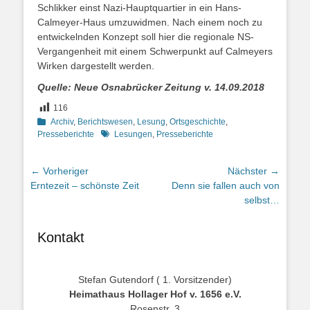
Schlikker einst Nazi-Hauptquartier in ein Hans-
Calmeyer-Haus umzuwidmen. Nach einem noch zu
entwickelnden Konzept soll hier die regionale NS-
Vergangenheit mit einem Schwerpunkt auf Calmeyers
Wirken dargestellt werden.
Quelle: Neue Osnabrücker Zeitung v. 14.09.2018
116
Kategorien
Archiv
,
Berichtswesen
,
Lesung
,
Ortsgeschichte
,
Schlagworte
Presseberichte
Lesungen
,
Presseberichte
Beitragsnavigation
← Vorheriger
Nächster →
Vorheriger
Nächster
Erntezeit – schönste Zeit
Denn sie fallen auch von
Beitrag:
Beitrag:
selbst…
Kontakt
Stefan Gutendorf ( 1. Vorsitzender)
Heimathaus Hollager Hof v. 1656 e.V.
Rosenstr. 3