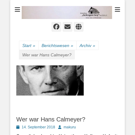
Heimat-, Kultur- und Wanderverein
Heimathaus
Hollager Hof v.
1656 e.V.
Facebook
E-
Website
Mail
Start
»
Berichtswesen
»
Archiv
»
Wer war Hans Calmeyer?
Wer war Hans Calmeyer?
Posted
Autor
14. September 2018
makuru
on