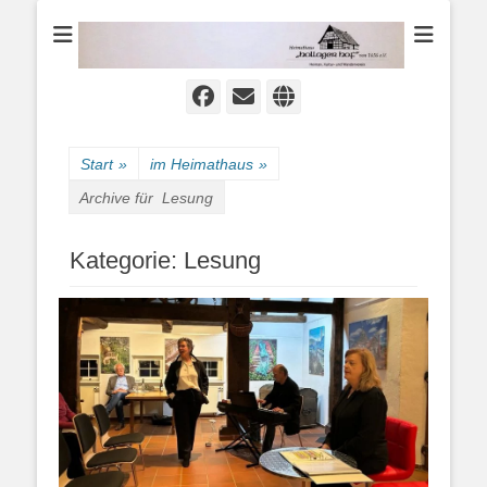
Heimat-, Kultur- und Wanderverein
Heimathaus
Hollager Hof v.
1656 e.V.
Facebook
E-
Website
Mail
Start
»
im Heimathaus
»
Archive für
Lesung
Kategorie:
Lesung