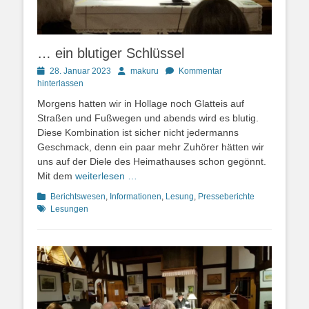
… ein blutiger Schlüssel
Posted
Autor
28. Januar 2023
makuru
Kommentar
on
hinterlassen
Morgens hatten wir in Hollage noch Glatteis auf
Straßen und Fußwegen und abends wird es blutig.
Diese Kombination ist sicher nicht jedermanns
Geschmack, denn ein paar mehr Zuhörer hätten wir
uns auf der Diele des Heimathauses schon gegönnt.
Mit dem
weiterlesen …
Kategorien
Schlagworte
Berichtswesen
,
Informationen
,
Lesung
,
Presseberichte
Lesungen