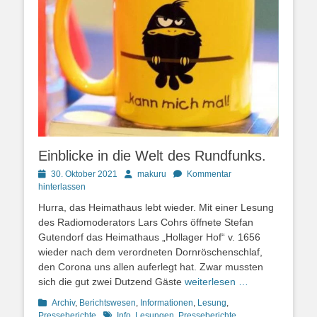
Einblicke in die Welt des Rundfunks.
Posted
Autor
30. Oktober 2021
makuru
Kommentar
on
hinterlassen
Hurra, das Heimathaus lebt wieder. Mit einer Lesung
des Radiomoderators Lars Cohrs öffnete Stefan
Gutendorf das Heimathaus „Hollager Hof“ v. 1656
wieder nach dem verordneten Dornröschenschlaf,
den Corona uns allen auferlegt hat. Zwar mussten
sich die gut zwei Dutzend Gäste
weiterlesen …
Kategorien
Archiv
,
Berichtswesen
,
Informationen
,
Lesung
,
Schlagworte
Presseberichte
Info
,
Lesungen
,
Presseberichte