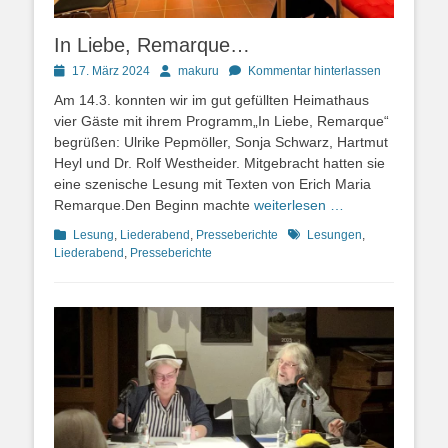
In Liebe, Remarque…
Posted
Autor
17. März 2024
makuru
Kommentar hinterlassen
on
Am 14.3. konnten wir im gut gefüllten Heimathaus
vier Gäste mit ihrem Programm„In Liebe, Remarque“
begrüßen: Ulrike Pepmöller, Sonja Schwarz, Hartmut
Heyl und Dr. Rolf Westheider. Mitgebracht hatten sie
eine szenische Lesung mit Texten von Erich Maria
Remarque.Den Beginn machte
weiterlesen …
Kategorien
Schlagworte
Lesung
,
Liederabend
,
Presseberichte
Lesungen
,
Liederabend
,
Presseberichte