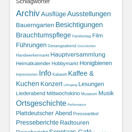
Schlagwörter
Archiv
Ausstellungen
Ausflüge
Besichtigungen
Bauerngarten
Brauchtumspflege
Film
Familientag
Führungen
Gesangsabend
Geschichten
Hauptversammlung
Handwerkermarkt
Honigbienen
Heimatkalender
Hobbymarkt
Info
Kaffee &
Kabarett
Impressionen
Kuchen
Konzert
Lesungen
Lehrgang
Musik
Liederabend
Mittwochskino
Museum
Ortsgeschichte
Performance
Plattdeutscher Abend
Presseartikel
Presseberichte
Radtouren
Sonntags-Café